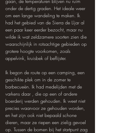
gaan, de temperaturen blijven nu ruim 
onder de dertig graden. Het ideale weer 
om een lange wandeling te maken. Ik 
had het gebied van de Sierra de Líjar al 
een paar keer eerder bezocht, maar nu 
wilde ik wat zeldzamere soorten zien die 
waarschijnlijk in rotsachtige gebieden op 
grotere hoogte voorkomen, zoals 
appelvink, kruisbek of beflijster.
Ik begon de route op een camping, een 
geschikte plek om in de zomer te 
barbecueën. Ik had medelijden met de 
varkens daar , die op een of andere 
boerderij werden gehouden. Ik weet niet 
precies waarvoor ze gehouden worden, 
en het zijn ook niet bepaald schone 
dieren, maar ze riepen een zielig gevoel 
op. Tussen de bomen bij het startpunt zag 