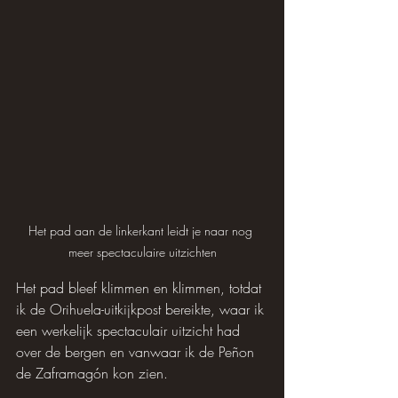
Het pad aan de linkerkant leidt je naar nog 
meer spectaculaire uitzichten
Het pad bleef klimmen en klimmen, totdat 
ik de Orihuela-uitkijkpost bereikte, waar ik 
een werkelijk spectaculair uitzicht had 
over de bergen en vanwaar ik de Peñon 
de Zaframagón kon zien.