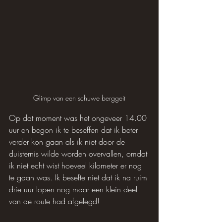
Glimp van een schuwe berggeit
Op dat moment was het ongeveer 14.00 
uur en begon ik te beseffen dat ik beter 
verder kon gaan als ik niet door de 
duisternis wilde worden overvallen, omdat 
ik niet echt wist hoeveel kilometer er nog 
te gaan was. Ik besefte niet dat ik na ruim 
drie uur lopen nog maar een klein deel 
van de route had afgelegd!