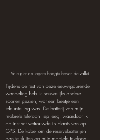
Vale gier op lagere hoogte boven de vallei
Tijdens de rest van deze eeuwigdurende 
wandeling heb ik nauwelijks andere 
soorten gezien, wat een beetje een 
teleurstelling was. De batterij van mijn 
mobiele telefoon liep leeg, waardoor ik 
op instinct vertrouwde in plaats van op 
GPS. De kabel om de reservebatterijen 
aan te sluiten op mijn mobiele telefoon 