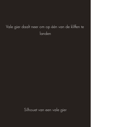
Vale gier daalt neer om op één van de kliffen te 
landen
Silhouet van een vale gier