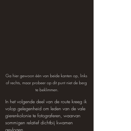
Ga hier gewoon één van beide kanten op, links 
of rechts, maar probeer op dit punt niet de berg 
te beklimmen.
In het volgende deel van de route kreeg ik 
volop gelegenheid om leden van de vale 
gierenkolonie te fotograferen, waarvan 
sommigen relatief dichtbij kwamen 
gevlogen.