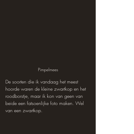
Pimpelmees
De soorten die ik vandaag het meest 
hoorde waren de kleine zwartkop en het 
roodborstje, maar ik kon van geen van 
beide een fatsoenlijke foto maken. Wel 
van een zwartkop.