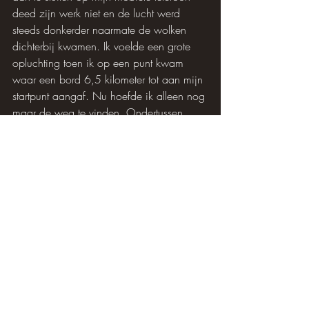
deed zijn werk niet en de lucht werd 
steeds donkerder naarmate de wolken 
dichterbij kwamen. Ik voelde een grote 
opluchting toen ik op een punt kwam 
waar een bord 6,5 kilometer tot aan mijn 
startpunt aangaf. Nu hoefde ik alleen nog 
maar de weg te vinden. Ondertussen 
probeerde ik te ontspannen en te genieten 
van de uitzichten en de nog steeds 
aangename herfsttemperaturen.