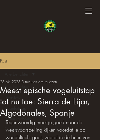
Post
Alle berichten
28 okt 2023
3 minuten om te lezen
Alle berichten
Meest epische vogeluitstap
Interview
tot nu toe: Sierra de Líjar,
Vogeluitstap
Algodonales, Spanje
Natuurbehoud
Tegenwoordig moet je goed naar de 
Fotoshoot
weersvoorspelling kijken voordat je op 
wandeltocht gaat, vooral in de buurt van 
Wetenschap