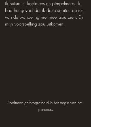
ik huismus, koolmees en pimpelmees. Ik 
had het gevoel dat ik deze soorten de rest 
van de wandeling niet meer zou zien. En 
mijn voorspelling zou uitkomen.
Koolmees gefotografeerd in het begin van het 
parcours