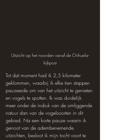
Uitzicht op het noorden vanaf de Orihuela-
kijkpost
Tot dat moment had ik 2,5 kilometer 
geklommen, waarbij ik elke tien stappen 
pauzeerde om van het uitzicht te genieten 
en vogels te spotten. Ik was duidelijk 
meer onder de indruk van de omliggende 
natuur dan van de vogelsoorten in dit 
gebied. Na een korte pauze waarin ik 
genoot van de adembenemende 
uitzichten, besloot ik mijn tocht voort te 