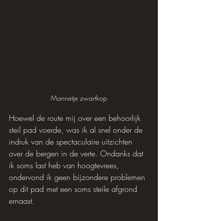
Mannetje zwartkop
Hoewel de route mij over een behoorlijk 
steil pad voerde, was ik al snel onder de 
indruk van de spectaculaire uitzichten 
over de bergen in de verte. Ondanks dat 
ik soms last heb van hoogtevrees, 
ondervond ik geen bijzondere problemen 
op dit pad met een soms steile afgrond 
ernaast.