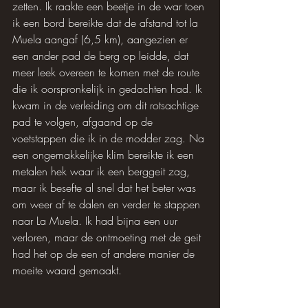
zetten. Ik raakte een beetje in de war toen 
ik een bord bereikte dat de afstand tot la 
Muela aangaf (6,5 km), aangezien er 
een ander pad de berg op leidde, dat 
meer leek overeen te komen met de route 
die ik oorspronkelijk in gedachten had. Ik 
kwam in de verleiding om dit rotsachtige 
pad te volgen, afgaand op de 
voetstappen die ik in de modder zag. Na 
een ongemakkelijke klim bereikte ik een 
metalen hek waar ik een berggeit zag, 
maar ik besefte al snel dat het beter was 
om weer af te dalen en verder te stappen 
naar La Muela. Ik had bijna een uur 
verloren, maar de ontmoeting met de geit 
had het op de een of andere manier de 
moeite waard gemaakt.