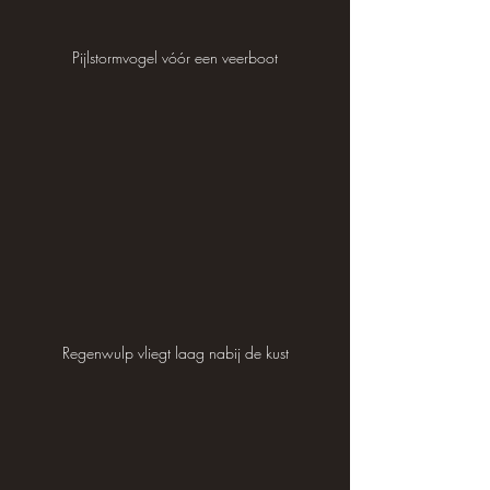
Pijlstormvogel vóór een veerboot
Regenwulp vliegt laag nabij de kust