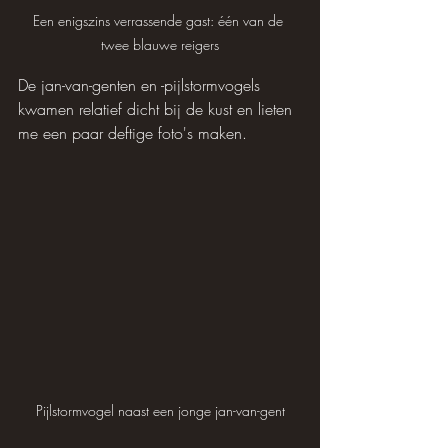
Een enigszins verrassende gast: één van de 
twee blauwe reigers
De jan-van-genten en -pijlstormvogels 
kwamen relatief dicht bij de kust en lieten 
me een paar deftige foto's maken.
Pijlstormvogel naast een jonge jan-van-gent