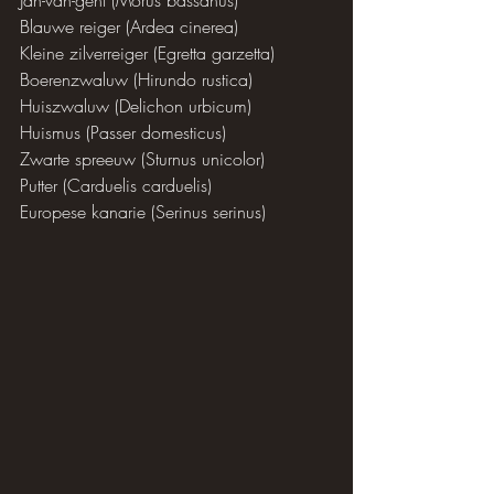
Jan-van-gent (Morus bassanus)
Blauwe reiger (Ardea cinerea)
Kleine zilverreiger (Egretta garzetta)
Boerenzwaluw (Hirundo rustica)
Huiszwaluw (Delichon urbicum)
Huismus (Passer domesticus)
Zwarte spreeuw (Sturnus unicolor)
Putter (Carduelis carduelis)
Europese kanarie (Serinus serinus)