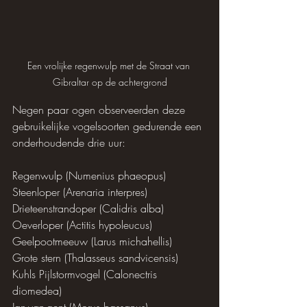
Een vrolijke regenwulp met de Straat van 
Gibraltar op de achtergrond
Negen paar ogen observeerden deze 
gebruikelijke vogelsoorten gedurende een 
onderhoudende drie uur:
Regenwulp (Numenius phaeopus)
Steenloper (Arenaria interpres)
Drieteenstrandoper (Calidris alba)
Oeverloper (Actitis hypoleucus)
Geelpootmeeuw (Larus michahellis)
Grote stern (Thalasseus sandvicensis)
Kuhls Pijlstormvogel (Calonectris 
diomedea)