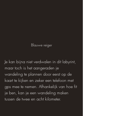
Blauwe reiger
Je kan bijna niet verdwalen in dit labyrint, 
maar toch is het aangeraden je 
wandeling te plannen door eerst op de 
kaart te kijken en zeker een telefoon met 
gps mee te nemen. Afhankelijk van hoe fit 
je ben, kan je een wandeling maken 
tussen de twee en acht kilometer.