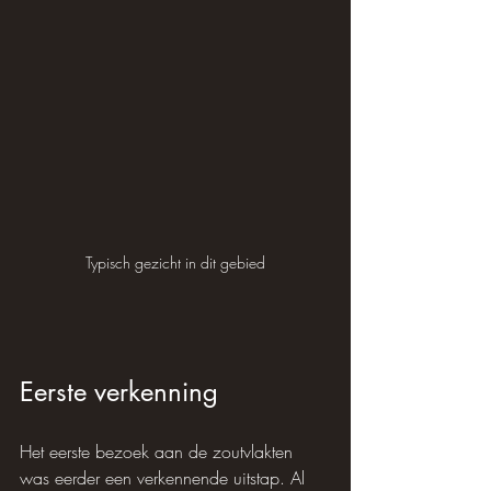
Typisch gezicht in dit gebied
Eerste verkenning
Het eerste bezoek aan de zoutvlakten 
was eerder een verkennende uitstap. Al 