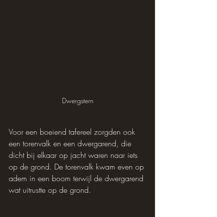
Dwergstern
Voor een boeiend tafereel zorgden ook 
een torenvalk en een dwergarend, die 
dicht bij elkaar op jacht waren naar iets 
op de grond. De torenvalk kwam even op 
adem in een boom terwijl de dwergarend 
wat uitrustte op de grond.