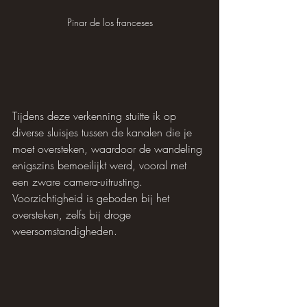
Pinar de los franceses
Tijdens deze verkenning stuitte ik op 
diverse sluisjes tussen de kanalen die je 
moet oversteken, waardoor de wandeling 
enigszins bemoeilijkt werd, vooral met 
een zware camera-uitrusting. 
Voorzichtigheid is geboden bij het 
oversteken, zelfs bij droge 
weersomstandigheden. 