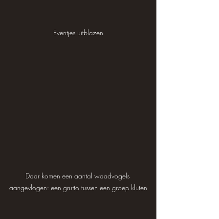
Eventjes uitblazen
Daar komen een aantal waadvogels 
aangevlogen: een grutto tussen een groep kluten