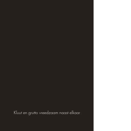
Kluut en grutto vreedzaam naast elkaar