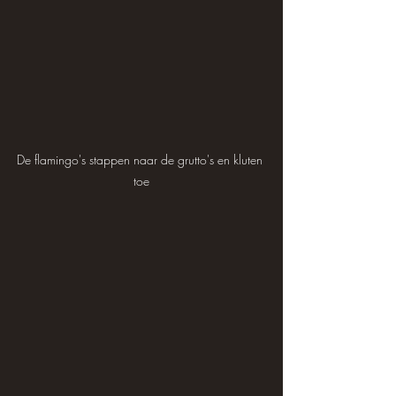
De flamingo's stappen naar de grutto's en kluten 
toe