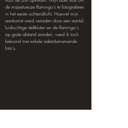
de majestueuze flamingo's te fotograferen 
in het eerste ochtendlicht. Hoewel mijn 
aankomst werd verraden door een aantal 
luidruchtige steltkluten en de flamingo's 
op grote afstand stonden, werd ik toch 
beloond met enkele adembenemende 
foto's.