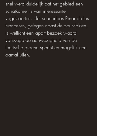
snel werd duidelijk dat het gebied een 
schatkamer is van interessante 
vogelsoorten. Het sparrenbos Pinar de los 
Franceses, gelegen naast de zoutvlakten, 
is wellicht een apart bezoek waard 
vanwege de aanwezigheid van de 
Iberische groene specht en mogelijk een 
aantal uilen.