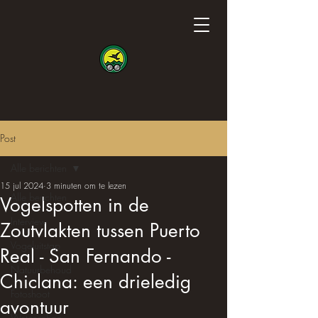
Post
Alle berichten
15 jul 2024
3 minuten om te lezen
Alle berichten
Vogelspotten in de
Interview
Zoutvlakten tussen Puerto
Vogeluitstap
Real - San Fernando -
Natuurbehoud
Chiclana: een drieledig
Fotoshoot
avontuur
Wetenschap