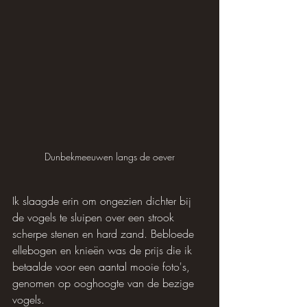
Dunbekmeeuwen langs de oever
Ik slaagde erin om ongezien dichter bij 
de vogels te sluipen over een strook 
scherpe stenen en hard zand. Bebloede 
ellebogen en knieën was de prijs die ik 
betaalde voor een aantal mooie foto's, 
genomen op ooghoogte van de bezige 
vogels.