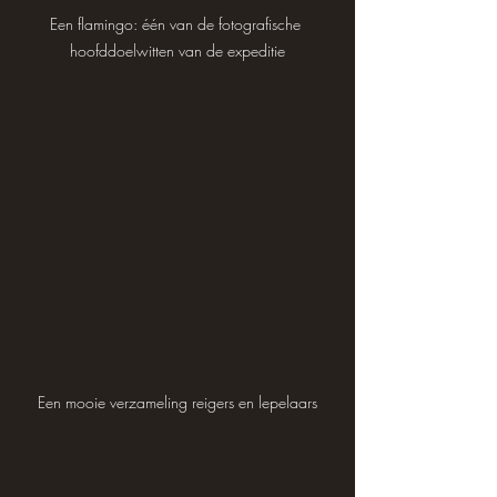
Een flamingo: één van de fotografische 
hoofddoelwitten van de expeditie
Een mooie verzameling reigers en lepelaars