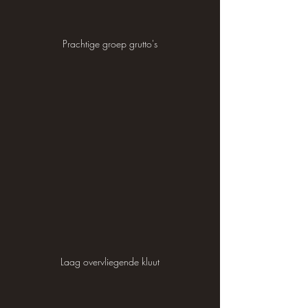
Prachtige groep grutto's
Laag overvliegende kluut