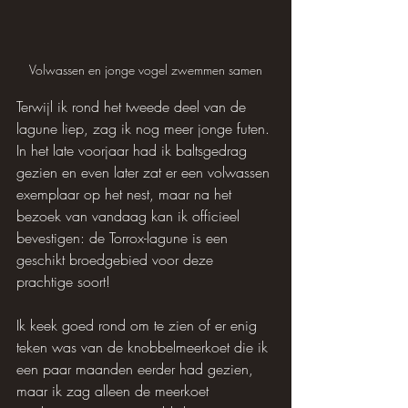
Volwassen en jonge vogel zwemmen samen
Terwijl ik rond het tweede deel van de 
lagune liep, zag ik nog meer jonge futen. 
In het late voorjaar had ik baltsgedrag 
gezien en even later zat er een volwassen 
exemplaar op het nest, maar na het 
bezoek van vandaag kan ik officieel 
bevestigen: de Torrox-lagune is een 
geschikt broedgebied voor deze 
prachtige soort!
Ik keek goed rond om te zien of er enig 
teken was van de knobbelmeerkoet die ik 
een paar maanden eerder had gezien, 
maar ik zag alleen de meerkoet 