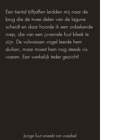
Een tiental tjiftjaffen leidden mij naar de 
brug die de twee delen van de lagune 
scheidt en daar hoorde ik een onbekende 
roep, die van een juveniele fuut bleek te 
zijn. De volwassen vogel leerde hem 
duiken, maar moest hem nog steeds vis 
voeren. Een werkelijk teder gezicht!
Jonge fuut smeekt om voedsel