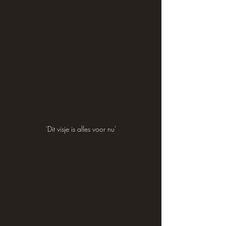
'Dit visje is alles voor nu'