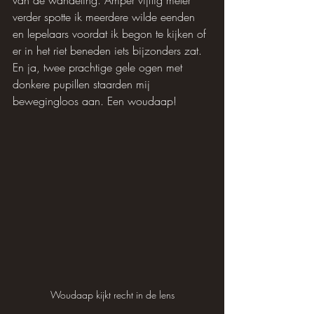
van de wandeling. Amper vijftig meter 
verder spotte ik meerdere wilde eenden 
en lepelaars voordat ik begon te kijken of 
er in het riet beneden iets bijzonders zat. 
En ja, twee prachtige gele ogen met 
donkere pupillen staarden mij 
bewegingloos aan. Een woudaap!
Woudaap kijkt recht in de lens