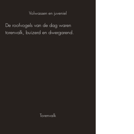
Volwassen en juveniel
De roofvogels van de dag waren 
torenvalk, buizerd en dwergarend.
Torenvalk