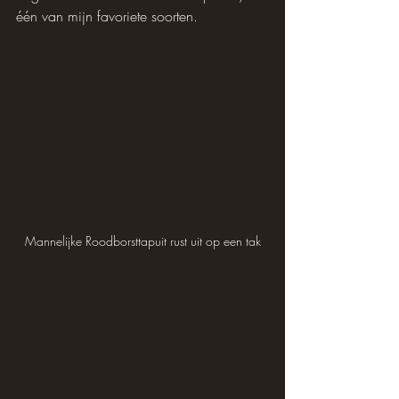
één van mijn favoriete soorten.
Mannelijke Roodborsttapuit rust uit op een tak