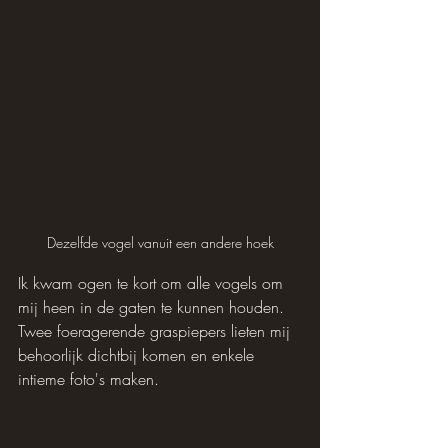
Dezelfde vogel vanuit een andere hoek
Ik kwam ogen te kort om alle vogels om 
mij heen in de gaten te kunnen houden. 
Twee foeragerende graspiepers lieten mij 
behoorlijk dichtbij komen en enkele 
intieme foto's maken.