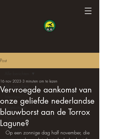
Post
Alle berichten
16 nov 2023
3 minuten om te lezen
Alle berichten
Vervroegde aankomst van
Interview
onze geliefde nederlandse
Vogeluitstap
blauwborst aan de Torrox
Natuurbehoud
Lagune?
Fotoshoot
Op een zonnige dag half november, die 
Wetenschap