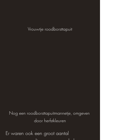
Vrouwtje roodborsttapuit
Nog een roodborsttapuitmannetje, omgeven 
door herfstkleuren
Er waren ook een groot aantal 