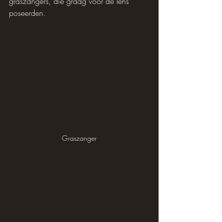
graszangers, die graag voor de lens 
poseerden.
Graszanger