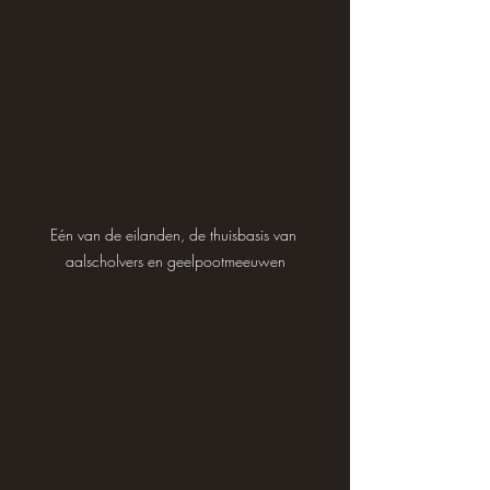
Eén van de eilanden, de thuisbasis van 
aalscholvers en geelpootmeeuwen