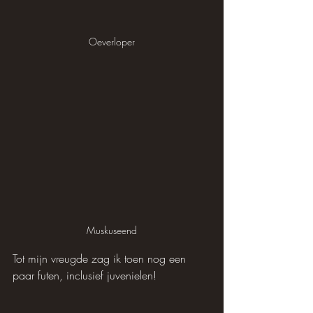
Oeverloper
Muskuseend
Tot mijn vreugde zag ik toen nog een 
paar futen, inclusief juvenielen!