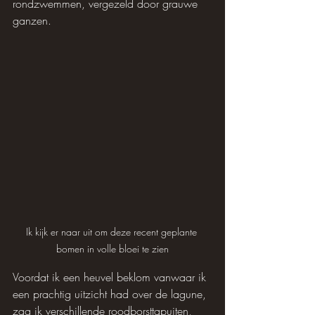
rondzwemmen, vergezeld door grauwe 
ganzen.
Ik kijk er naar uit om deze recent geplante 
bomen in volle bloei te zien
Voordat ik een heuvel beklom vanwaar ik 
een prachtig uitzicht had over de lagune, 
zag ik verschillende roodborsttapuiten, 