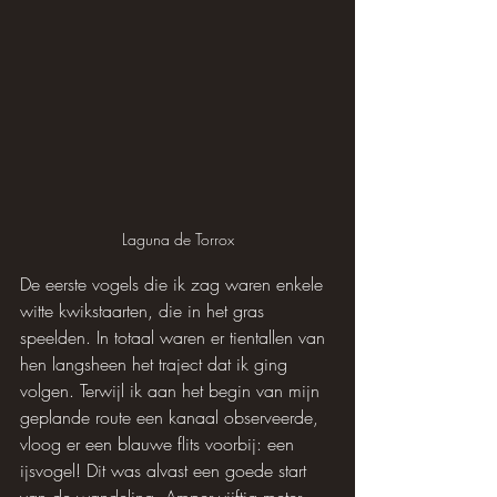
Laguna de Torrox
De eerste vogels die ik zag waren enkele 
witte kwikstaarten, die in het gras 
speelden. In totaal waren er tientallen van 
hen langsheen het traject dat ik ging 
volgen. Terwijl ik aan het begin van mijn 
geplande route een kanaal observeerde, 
vloog er een blauwe flits voorbij: een 
ijsvogel! Dit was alvast een goede start 