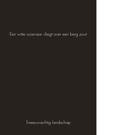
Een witte ooievaar vliegt over een berg zout
Sneeuwachtig landschap