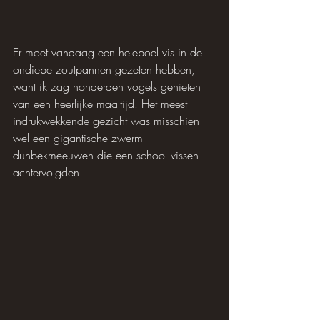
Er moet vandaag een heleboel vis in de 
ondiepe zoutpannen gezeten hebben, 
want ik zag honderden vogels genieten 
van een heerlijke maaltijd. Het meest 
indrukwekkende gezicht was misschien 
wel een gigantische zwerm 
dunbekmeeuwen die een school vissen 
achtervolgden.