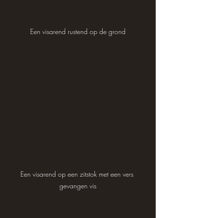
Een visarend rustend op de grond
Een visarend op een zitstok met een vers 
gevangen vis