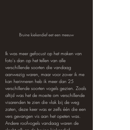
Bruine kiekendief eet een meeuw
Ik was meer gefocust op het maken van 
foto's dan op het tellen van alle 
verschillende soorten die vandaag 
aanwezig waren, maar voor zover ik me 
kan herinneren heb ik meer dan 25 
verschillende soorten vogels gezien. Zoals 
altijd was het de moeite om verschillende 
visarenden te zien die vlak bij de weg 
zaten, deze keer was er zelfs één die een 
vers gevangen vis aan het opeten was. 
Andere roofvogels vandaag waren de 