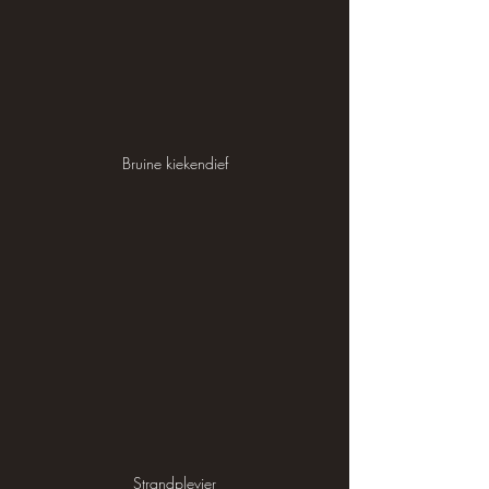
Bruine kiekendief
Strandplevier