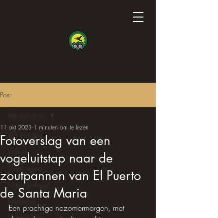
Post
Alle berichten
11 okt 2023
1 minuten om te lezen
Alle berichten
Fotoverslag van een
Interview
vogeluitstap naar de
Vogeluitstap
zoutpannen van El Puerto
Natuurbehoud
de Santa Maria
Fotoshoot
Een prachtige nazomermorgen, met 
Wetenschap