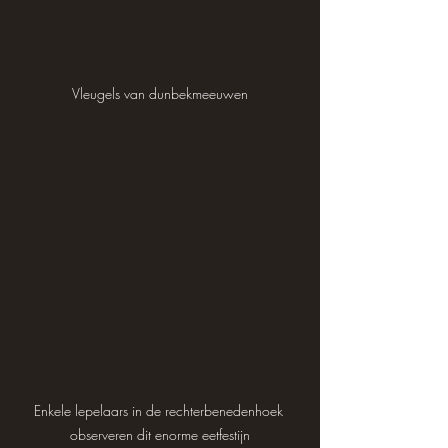
Vleugels van dunbekmeeuwen
Enkele lepelaars in de rechterbenedenhoek 
observeren dit enorme eetfestijn