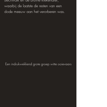
slechtvalk en de bruine kiekendief, 
waarbij de laatste de resten van een 
dode meeuw aan het verorberen was.
Een indrukwekkend grote groep witte ooievaars