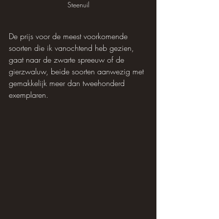
Steenuil
De prijs voor de meest voorkomende 
soorten die ik vanochtend heb gezien, 
gaat naar de zwarte spreeuw of de 
gierzwaluw, beide soorten aanwezig met 
gemakkelijk meer dan tweehonderd 
exemplaren.