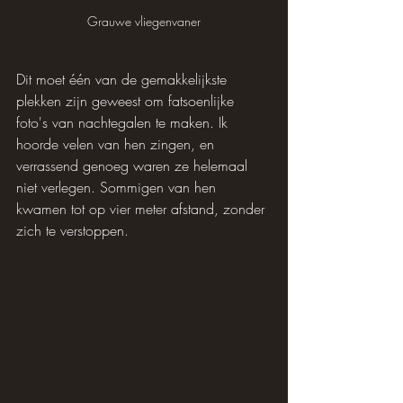
Grauwe vliegenvaner
Dit moet één van de gemakkelijkste 
plekken zijn geweest om fatsoenlijke 
foto's van nachtegalen te maken. Ik 
hoorde velen van hen zingen, en 
verrassend genoeg waren ze helemaal 
niet verlegen. Sommigen van hen 
kwamen tot op vier meter afstand, zonder 
zich te verstoppen.