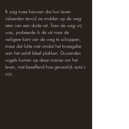
Ik zag twee kauwen die hun leven 
riskeerden terwijl ze midden op de weg 
aten van een dode rat. Toen de weg vrij 
was, probeerde ik de rat naar de 
veiligere kant van de weg te schoppen, 
maar dat lukte niet omdat het knaagdier 
aan het asfalt bleef plakken. Duizenden 
vogels komen op deze manier om het 
leven, niet beseffend hoe gevaarlijk auto's 
zijn.