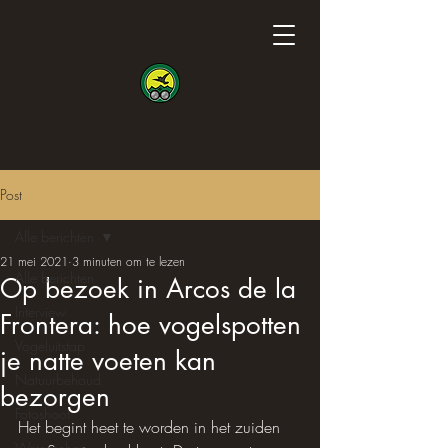
Post
Alle berichten
21 mei 2021
3 minuten om te lezen
Alle berichten
Op bezoek in Arcos de la
Interview
Frontera: hoe vogelspotten
Vogeluitstap
je natte voeten kan
Natuurbehoud
bezorgen
Fotoshoot
Het begint heet te worden in het zuiden 
Wetenschap