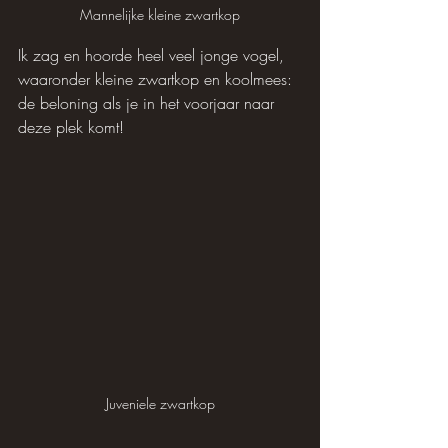
Mannelijke kleine zwartkop
Ik zag en hoorde heel veel jonge vogel, 
waaronder kleine zwartkop en koolmees: 
de beloning als je in het voorjaar naar 
deze plek komt!
Juveniele zwartkop