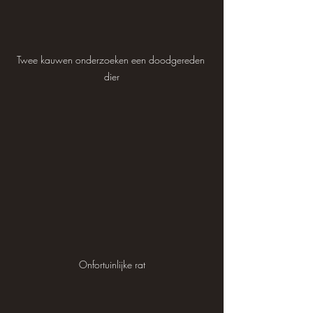
Twee kauwen onderzoeken een doodgereden 
dier
Onfortuinlijke rat