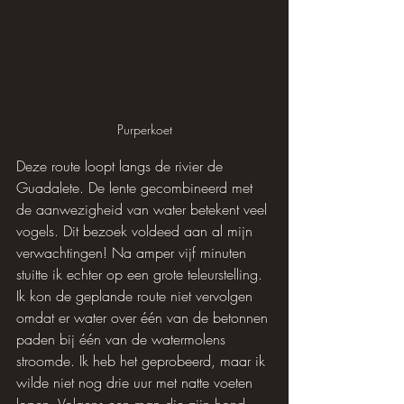
Purperkoet
Deze route loopt langs de rivier de 
Guadalete. De lente gecombineerd met 
de aanwezigheid van water betekent veel 
vogels. Dit bezoek voldeed aan al mijn 
verwachtingen! Na amper vijf minuten 
stuitte ik echter op een grote teleurstelling. 
Ik kon de geplande route niet vervolgen 
omdat er water over één van de betonnen 
paden bij één van de watermolens 
stroomde. Ik heb het geprobeerd, maar ik 
wilde niet nog drie uur met natte voeten 