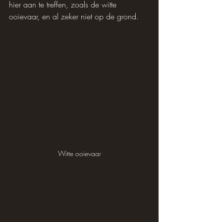
hier aan te treffen, zoals de witte 
ooievaar, en al zeker niet op de grond.
Witte ooievaar