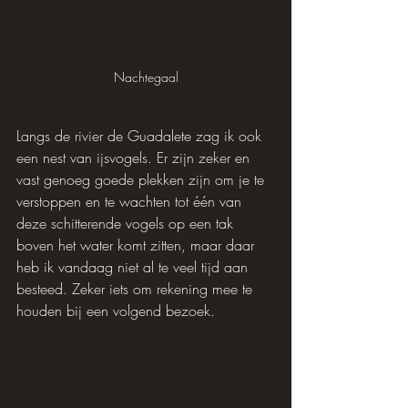
Nachtegaal
Langs de rivier de Guadalete zag ik ook 
een nest van ijsvogels. Er zijn zeker en 
vast genoeg goede plekken zijn om je te 
verstoppen en te wachten tot één van 
deze schitterende vogels op een tak 
boven het water komt zitten, maar daar 
heb ik vandaag niet al te veel tijd aan 
besteed. Zeker iets om rekening mee te 
houden bij een volgend bezoek.