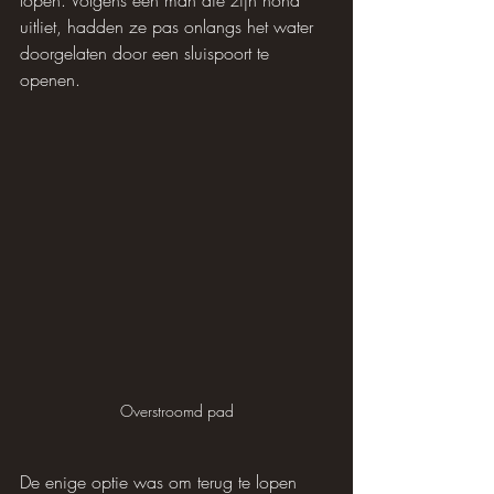
lopen. Volgens een man die zijn hond 
uitliet, hadden ze pas onlangs het water 
doorgelaten door een sluispoort te 
openen.
Overstroomd pad
De enige optie was om terug te lopen 