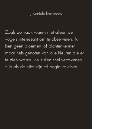
Juveniele koolmees
Zoals zo vaak waren niet alleen de 
vogels interessant om te observeren. Ik 
ben geen bloemen- of plantenkenner, 
maar heb genoten van alle kleuren die er 
te zien waren. Ze zullen snel verdwenen 
zijn als de hitte zijn tol begint te eisen.