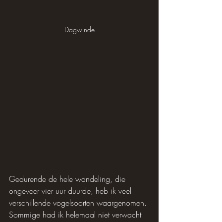
Dagwinde
Gedurende de hele wandeling, die 
ongeveer vier uur duurde, heb ik veel 
verschillende vogelsoorten waargenomen. 
Sommige had ik helemaal niet verwacht 