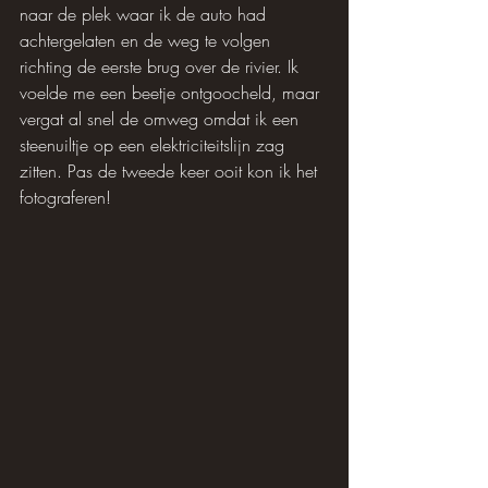
naar de plek waar ik de auto had 
achtergelaten en de weg te volgen 
richting de eerste brug over de rivier. Ik 
voelde me een beetje ontgoocheld, maar 
vergat al snel de omweg omdat ik een 
steenuiltje op een elektriciteitslijn zag 
zitten. Pas de tweede keer ooit kon ik het 
fotograferen!