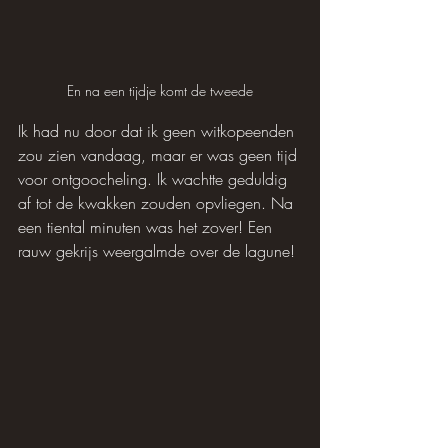
En na een tijdje komt de tweede
Ik had nu door dat ik geen witkopeenden 
zou zien vandaag, maar er was geen tijd 
voor ontgoocheling. Ik wachtte geduldig 
af tot de kwakken zouden opvliegen. Na 
een tiental minuten was het zover! Een 
rauw gekrijs weergalmde over de lagune!