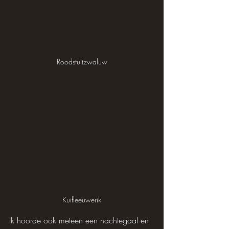
Roodstuitzwaluw
Kuifleeuwerik
Ik hoorde ook meteen een nachtegaal en 