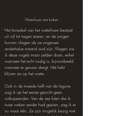
Waterhoen met kuiken
Het broedsel van het waterhoen bestaat 
uit vijf tot negen eieren, en de jongen 
kunnen vliegen als ze ongeveer 
anderhalve maand oud zijn. Vliegen zie 
ik deze vogels maar zelden doen, enkel 
wanneer het echt nodig is, bijvoorbeeld 
wanneer er gevaar dreigt. Het liefst 
blijven ze op het water. 
Ook in de tweede helft van de lagune 
zag ik op het eerste gezicht geen 
witkopeenden. Van de zes futen die ik 
twee weken eerder had gezien, zag ik er 
nu maar één. Ze zijn mogelijk bezig met 