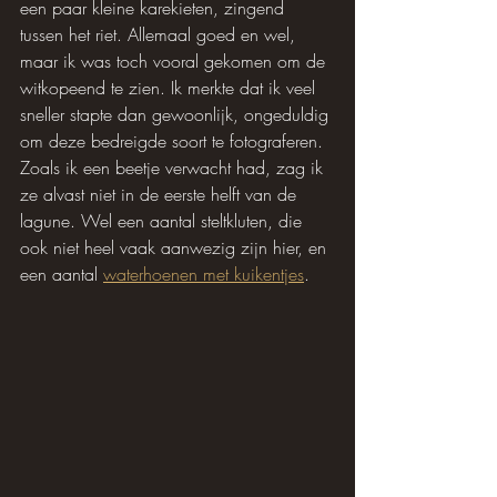
een paar kleine karekieten, zingend 
tussen het riet. Allemaal goed en wel, 
maar ik was toch vooral gekomen om de 
witkopeend te zien. Ik merkte dat ik veel 
sneller stapte dan gewoonlijk, ongeduldig 
om deze bedreigde soort te fotograferen. 
Zoals ik een beetje verwacht had, zag ik 
ze alvast niet in de eerste helft van de 
lagune. Wel een aantal steltkluten, die 
ook niet heel vaak aanwezig zijn hier, en 
een aantal 
waterhoenen met kuikentjes
.