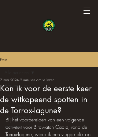
Post
Alle berichten
7 mei 2024
2 minuten om te lezen
Alle berichten
Kon ik voor de eerste keer
Interview
de witkopeend spotten in
Vogeluitstap
de Torrox-lagune?
Natuurbehoud
Bij het voorbereiden van een volgende 
Fotoshoot
activiteit voor Birdwatch Cadiz, rond de 
Torrox-lagune, wierp ik een vlugge blik op 
Wetenschap