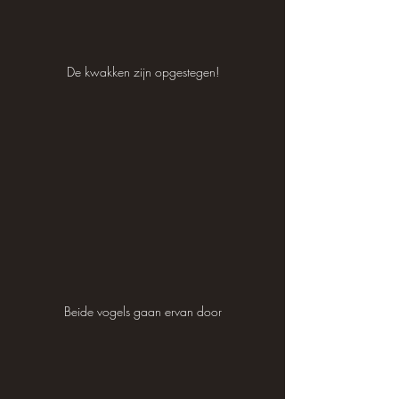
De kwakken zijn opgestegen!
Beide vogels gaan ervan door