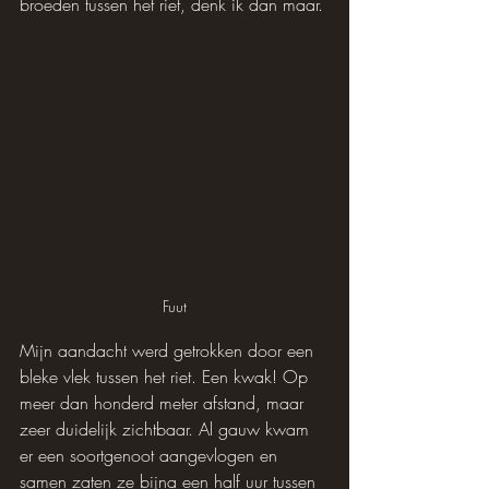
broeden tussen het riet, denk ik dan maar.
Fuut
Mijn aandacht werd getrokken door een 
bleke vlek tussen het riet. Een kwak! Op 
meer dan honderd meter afstand, maar 
zeer duidelijk zichtbaar. Al gauw kwam 
er een soortgenoot aangevlogen en 
samen zaten ze bijna een half uur tussen 