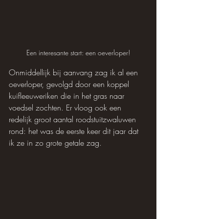
Een interesante start: een oeverloper!
Onmiddellijk bij aanvang zag ik al een 
oeverloper, gevolgd door een koppel 
kuifleeuweriken die in het gras naar 
voedsel zochten. Er vloog ook een 
redelijk groot aantal roodstuitzwaluwen 
rond: het was de eerste keer dit jaar dat 
ik ze in zo grote getale zag.