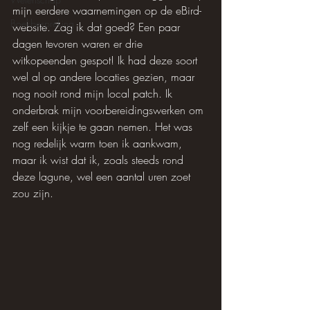
mijn eerdere waarnemingen op de eBird-
Boekbespreking
website. Zag ik dat goed? Een paar 
dagen tevoren waren er drie 
witkopeenden gespot! Ik had deze soort 
wel al op andere locaties gezien, maar 
nog nooit rond mijn local patch. Ik 
onderbrak mijn voorbereidingswerken om 
zelf een kijkje te gaan nemen. Het was 
nog redelijk warm toen ik aankwam, 
maar ik wist dat ik, zoals steeds rond 
deze lagune, wel een aantal uren zoet 
zou zijn.