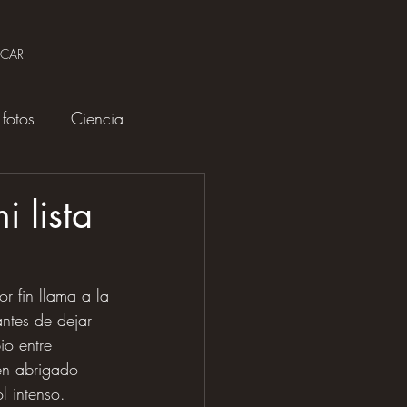
SCAR
fotos
Ciencia
 lista
r fin llama a la 
ntes de dejar 
io entre 
en abrigado 
l intenso.