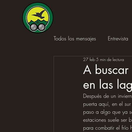
Todos los mensajes
Entrevista
27 feb
5 min de lectura
Reseña de libro
A buscar 
en las la
Después de un inviern
puerta aquí, en el su
paso a algo que ya se
estaciones suele ser 
para combatir el frío