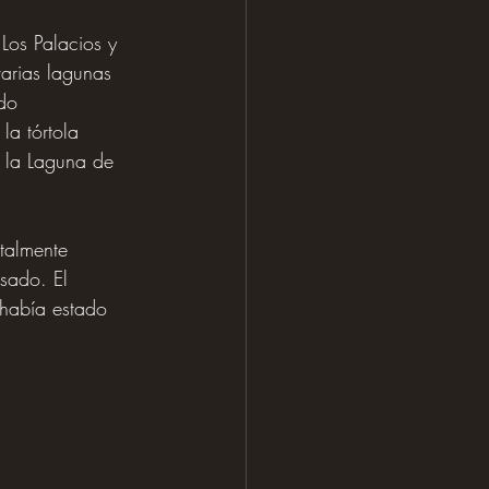
Los Palacios y 
varias lagunas 
do 
la tórtola 
n la Laguna de 
talmente 
sado. El 
 había estado 