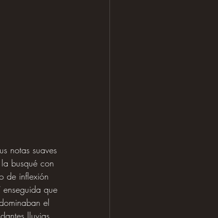
us notas suaves 
 la busqué con 
 de inflexión 
í enseguida que 
 dominaban el 
antes lluvias, 