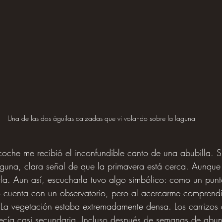
Una de las dos águilas calzadas que vi volando sobre la laguna
oche me recibió el inconfundible canto de una abubilla. S
aguna, clara señal de que la primavera está cerca. Aunque
rla. Aun así, escucharla tuvo algo simbólico: como un punto
no cuenta con un observatorio, pero al acercarme comprend
. La vegetación estaba extremadamente densa. Los carrizos
ecía casi secundaria. Incluso después de semanas de abund