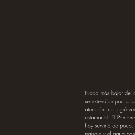
Nada más bajar del c
se extendían por la l
atención, no logré ve
estacional. El Panta
hoy serviría de poco
paisaje y el agua par