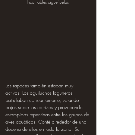
Incontables cigüeñuelas 
Las rapaces también estaban muy 
activas. Los aguiluchos laguneros 
patrullaban constantemente, volando 
bajos sobre los carrizos y provocando 
estampidas repentinas entre los grupos de 
aves acuáticas. Conté alrededor de una 
docena de ellos en toda la zona. Su 