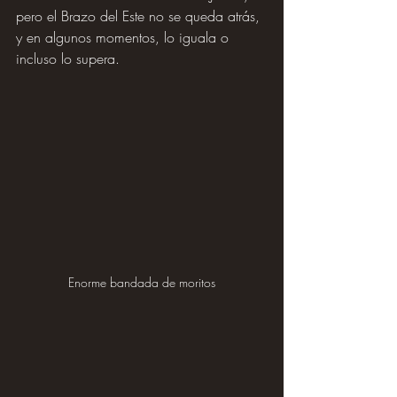
pero el Brazo del Este no se queda atrás, 
y en algunos momentos, lo iguala o 
incluso lo supera.
Enorme bandada de moritos