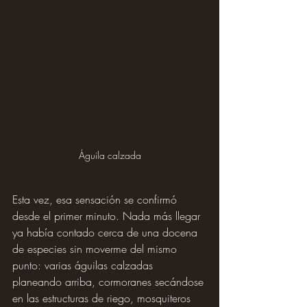
Águila calzada
Esta vez, esa sensación se confirmó 
desde el primer minuto. Nada más llegar 
ya había contado cerca de una docena 
de especies sin moverme del mismo 
punto: varias águilas calzadas 
planeando arriba, cormoranes secándose 
en las estructuras de riego, mosquiteros 