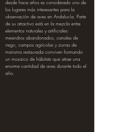
desde hace años es considerado uno de 
los lugares más interesantes para la 
observación de aves en Andalucía. Parte 
de su atractivo está en la mezcla entre 
elementos naturales y artificiales: 
meandros abandonados, canales de 
riego, campos agrícolas y zonas de 
marisma restaurada conviven formando 
un mosaico de hábitats que atrae una 
enorme cantidad de aves durante todo el 
año.