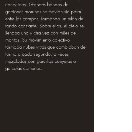
conocidos. Grandes bandos de 
gorriones morunos se movían sin parar 
entre los campos, formando un telón de 
fondo constante. Sobre ellos, el cielo se 
llenaba una y otra vez con miles de 
moritos. Su movimiento colectivo 
formaba nubes vivas que cambiaban de 
forma a cada segundo, a veces 
mezcladas con garcillas bueyeras o 
garcetas comunes.  