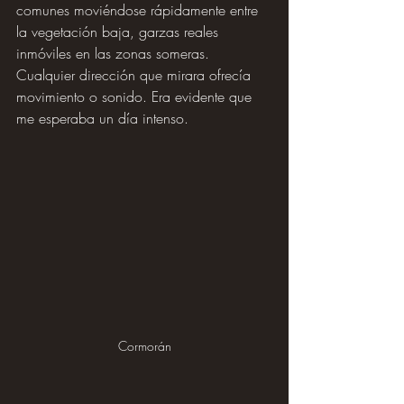
comunes moviéndose rápidamente entre 
la vegetación baja, garzas reales 
inmóviles en las zonas someras. 
Cualquier dirección que mirara ofrecía 
movimiento o sonido. Era evidente que 
me esperaba un día intenso.
Cormorán