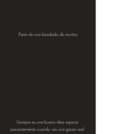
Parte de una bandada de moritos
Siempre es una buena idea esperar 
pacientemente cuando ves una garza real 