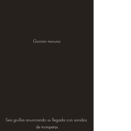
Gorrión moruno
Seis grullas anunciando su llegada con sonidos 
de trompetas