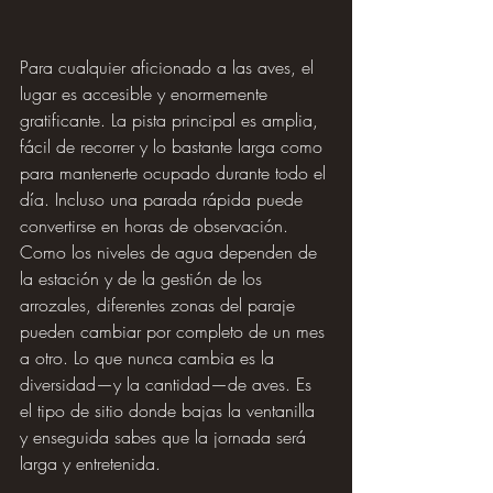
Para cualquier aficionado a las aves, el 
lugar es accesible y enormemente 
gratificante. La pista principal es amplia, 
fácil de recorrer y lo bastante larga como 
para mantenerte ocupado durante todo el 
día. Incluso una parada rápida puede 
convertirse en horas de observación. 
Como los niveles de agua dependen de 
la estación y de la gestión de los 
arrozales, diferentes zonas del paraje 
pueden cambiar por completo de un mes 
a otro. Lo que nunca cambia es la 
diversidad—y la cantidad—de aves. Es 
el tipo de sitio donde bajas la ventanilla 
y enseguida sabes que la jornada será 
larga y entretenida.