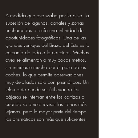
A medida que avanzaba por la pista, la 
sucesión de lagunas, canales y zonas 
encharcadas ofrecía una infinidad de 
oportunidades fotográficas. Una de las 
grandes ventajas del Brazo del Este es la 
cercanía de todo a la carretera. Muchas 
aves se alimentan a muy pocos metros, 
sin inmutarse mucho por el paso de los 
coches, lo que permite observaciones 
muy detalladas solo con prismáticos. Un 
telescopio puede ser útil cuando los 
pájaros se internan entre los carrizos o 
cuando se quiere revisar las zonas más 
lejanas, pero la mayor parte del tiempo 
los prismáticos son más que suficientes.