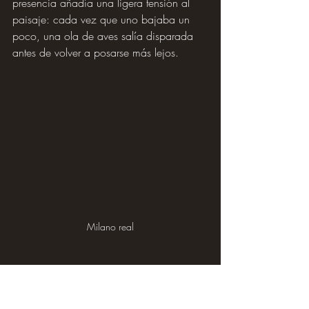
presencia añadía una ligera tensión al 
paisaje: cada vez que uno bajaba un 
poco, una ola de aves salía disparada 
antes de volver a posarse más lejos.
Milano real