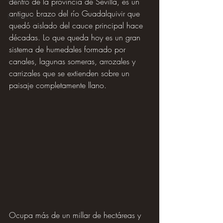
dentro de la provincia de Sevilla, es un 
antiguo brazo del río Guadalquivir que 
Reseña de libro
quedó aislado del cauce principal hace 
décadas. Lo que queda hoy es un gran 
sistema de humedales formado por 
canales, lagunas someras, arrozales y 
carrizales que se extienden sobre un 
paisaje completamente llano.
Ocupa más de un millar de hectáreas y 