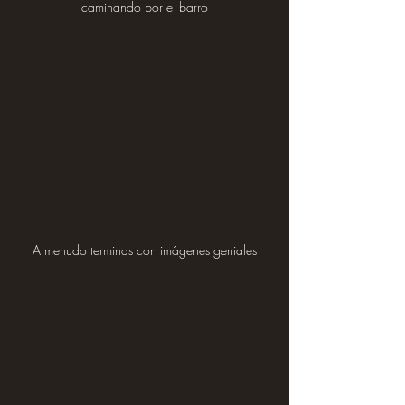
caminando por el barro
A menudo terminas con imágenes geniales