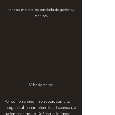
Parte de una enorme bandada de gorriones 
morunos
Miles de moritos
Ver cómo se unían, se separaban y se 
reorganizaban era hipnótico. Escenas así 
suelen asociarse a Doñana o La Janda, 