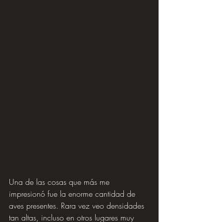
Una de las cosas que más me 
impresionó fue la enorme cantidad de 
aves presentes. Rara vez veo densidades 
tan altas, incluso en otros lugares muy 