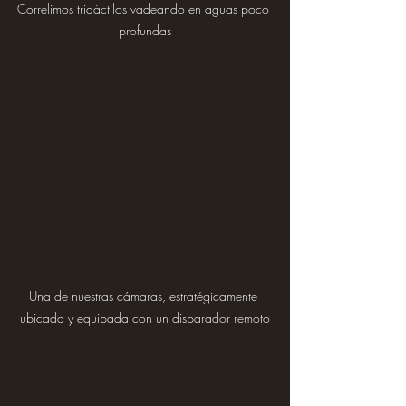
Correlimos tridáctilos vadeando en aguas poco 
profundas
Una de nuestras cámaras, estratégicamente 
ubicada y equipada con un disparador remoto