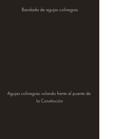
Bandada de agujas colinegras
Agujas colinegras volando frente al puente de 
la Constitución