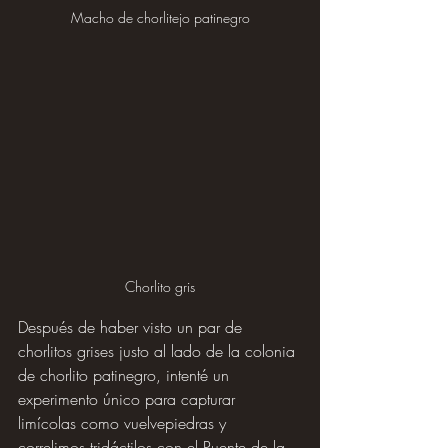
Macho de chorlitejo patinegro
Chorlito gris
Después de haber visto un par de 
chorlitos grises justo al lado de la colonia 
de chorlito patinegro, intenté un 
experimento único para capturar 
limícolas como vuelvepiedras y 
correlimos tridáctilos con el Puente de la 