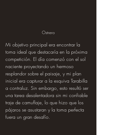
Ostrero
Mi objetivo principal era encontrar la 
toma ideal que destacaría en la próxima 
competición. El día comenzó con el sol 
naciente proyectando un hermoso 
resplandor sobre el paisaje, y mi plan 
inicial era capturar a la esquiva Tarabilla 
a contraluz. Sin embargo, esto resultó ser 
una tarea desalentadora sin mi confiable 
traje de camuflaje, lo que hizo que los 
pájaros se asustaran y la toma perfecta 
fuera un gran desafío.