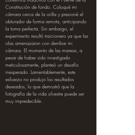
Constitución de fondo. Coloqué mi 
cámara cerca de la orilla y presioné el 
obturador de forma remota, anticipando 
la toma perfecta. Sin embargo, el 
experimento resultó traicionero ya que las 
olas amenazaron con derribar mi 
cámara. El momento de las mareas, a 
pesar de haber sido investigado 
meticulosamente, planteó un desafío 
inesperado. Lamentablemente, este 
esfuerzo no produjo los resultados 
deseados, lo que demostró que la 
fotografía de la vida silvestre puede ser 
muy impredecible.