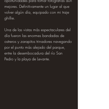
oportunidades para tomar fotografías aún 
mejores. Definitivamente un lugar al que 
volver algún día, equipado con mi traje 
ghillie.
Una de las vistas más espectaculares del 
día fueron las enormes bandadas de 
ostreros y zarapitos trinadores navegando 
por el punto más alejado del parque, 
entre la desembocadura del río San 
Pedro y la playa de Levante.