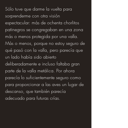
Sólo tuve que darme la vuelta para 
sorprenderme con otra visión 
espectacular: más de ochenta chorlitos 
patinegros se congregaban en una zona 
más o menos protegida por una valla. 
Más o menos, porque no estoy seguro de 
qué pasó con la valla, pero parecía que 
un lado había sido abierto 
deliberadamente e incluso faltaba gran 
parte de la valla metálica. Por ahora 
parecía lo suficientemente seguro como 
para proporcionar a las aves un lugar de 
descanso, que también parecía 
adecuado para futuras crías.