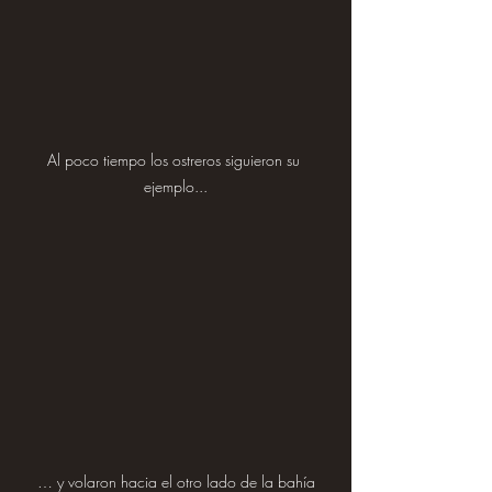
Al poco tiempo los ostreros siguieron su 
ejemplo...
… y volaron hacia el otro lado de la bahía