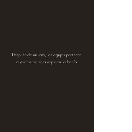
Después de un rato, las agujas partieron 
nuevamente para explorar la bahía.