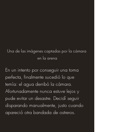
Una de las imágenes captadas por la cámara 
en la arena
En un intento por conseguir una toma 
perfecta, finalmente sucedió lo que 
temía: el agua derribó la cámara. 
Afortunadamente nunca estuve lejos y 
pude evitar un desastre. Decidí seguir 
disparando manualmente, justo cuando 
apareció otra bandada de ostreros.