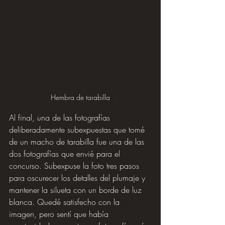
Hembra de tarabilla
Al final, una de las fotografías 
deliberadamente subexpuestas que tomé 
de un macho de tarabilla fue una de las 
dos fotografías que envié para el 
concurso. Subexpuse la foto tres pasos 
para oscurecer los detalles del plumaje y 
mantener la silueta con un borde de luz 
blanca. Quedé satisfecho con la 
imagen, pero sentí que había 