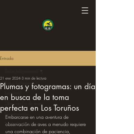
Entrada
Todos los mensajes
21 ene 2024
3 min de lectura
Todos los mensajes
Plumas y fotogramas: un día
Entrevista
en busca de la toma
Observación de aves
perfecta en Los Toruños
Conservación
Embarcarse en una aventura de 
Sesión de fotos
observación de aves a menudo requiere 
una combinación de paciencia, 
Ciencia