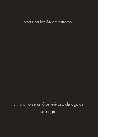
Toda una legión de ostreros…
… pronto se unió un ejército de agujas 
colinegras