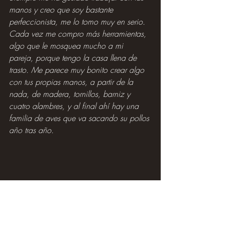
manos y creo que soy bastante 
perfeccionista, me lo tomo muy en serio. 
Cada vez me compro más herramientas, 
algo que le mosquea mucho a mi 
pareja, porque tengo la casa llena de 
trasto. Me parece muy bonito crear algo 
con tus propias manos, a partir de la 
nada, de madera, tornillos, barniz y 
cuatro alambres, y al final ahí hay una 
familia de aves que va sacando su pollos 
año tras año.