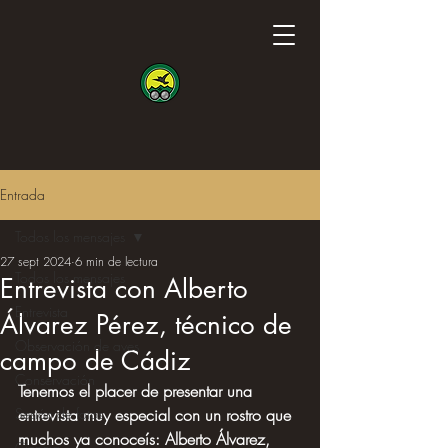
Entrada
Todos los mensajes
27 sept 2024
6 min de lectura
Todos los mensajes
Entrevista con Alberto
Entrevista
Álvarez Pérez, técnico de
Observación de aves
campo de Cádiz
Conservación
Tenemos el placer de presentar una 
Sesión de fotos
entrevista muy especial con un rostro que 
muchos ya conoceís: Alberto Álvarez, 
Ciencia