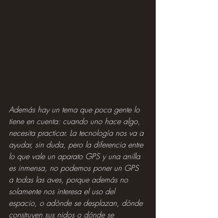
Además hay un tema que poca gente lo 
tiene en cuenta: cuando uno hace algo, 
necesita practicar. La tecnología nos va a 
ayudar, sin duda, pero la diferencia entre 
lo que vale un aparato GPS y una anilla 
es inmensa, no podemos poner un GPS 
a todas las aves, porque además no 
solamente nos interesa el uso del 
espacio, o adónde se desplazan, dónde 
construyen sus nidos o dónde se 