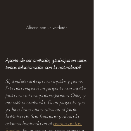
Alberto con un verderón
Aparte de ser anillador, ¿trabajas en otros 
temas relacionadas con la naturaleza?
Sí, también trabajo con reptiles y peces. 
Este año empecé un proyecto con reptiles 
junto con mi compañero Juanma Ortiz, y 
me está encantando. Es un proyecto que 
ya hice hace cinco años en el jardín 
botánico de San Fernando y ahora lo 
estamos haciendo en el 
parque de Los 
Toruños
. Es un censo, un poco como un 