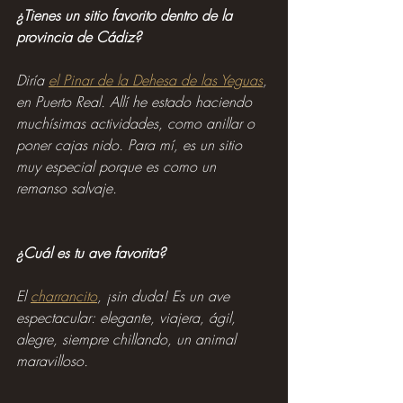
¿Tienes un sitio favorito dentro de la 
provincia de Cádiz?
Diría 
el Pinar de la Dehesa de las Yeguas
, 
en Puerto Real. Allí he estado haciendo 
muchísimas actividades, como anillar o 
poner cajas nido. Para mí, es un sitio 
muy especial porque es como un 
remanso salvaje.
¿Cuál es tu ave favorita?
El 
charrancito
, ¡sin duda! Es un ave 
espectacular: elegante, viajera, ágil, 
alegre, siempre chillando, un animal 
maravilloso.