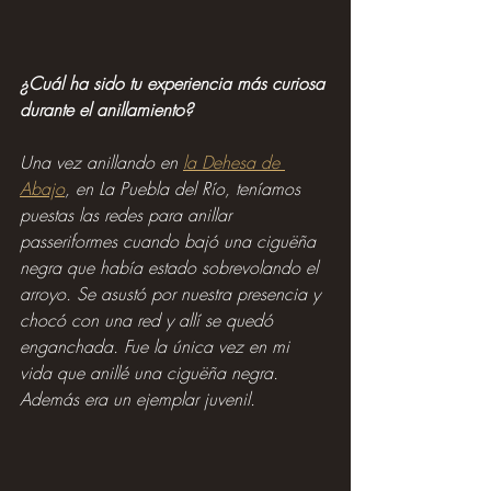
¿Cuál ha sido tu experiencia más curiosa 
durante el anillamiento?
Una vez anillando en 
la Dehesa de 
Abajo
, en La Puebla del Río, teníamos 
puestas las redes para anillar 
passeriformes cuando bajó una ciguëña 
negra que había estado sobrevolando el 
arroyo. Se asustó por nuestra presencia y 
chocó con una red y allí se quedó 
enganchada. Fue la única vez en mi 
vida que anillé una ciguëña negra. 
Además era un ejemplar juvenil.