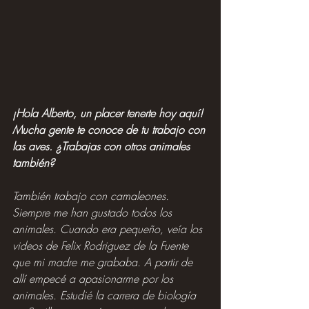
¡Hola Alberto, un placer tenerte hoy aquí! 
Mucha gente te conoce de tu trabajo con 
las aves. ¿Trabajas con otros animales 
también?
También trabajo con camaleones. 
Siempre me han gustado todos los 
animales. Cuando era pequeño, veía los 
videos de Felix Rodriguez de la Fuente 
que mi madre me grababa. A partir de 
allí empecé a apasionarme por los 
animales. Estudié la carrera de biología 