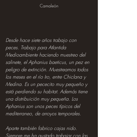
Camaleón
Desde hace siete años trabajo con 
peces. Trabajo para Atlantida 
Medioambiente haciendo muestreo del 
salinete, el Aphanius baeticus, un pez en 
peligro de extinción. Muestreamos todos 
los meses en el río Iro, entre Chiclana y 
Medina. Es un pececito muy pequeño y 
está perdiendo su habitat. Además tiene 
una distribuición muy pequeña. Los 
Aphanius son unos peces típicos del 
mediterraneo, de arroyos temporales.
Aparte también fabrico cajas nido. 
Siempre me ha gustado trabajar con las 