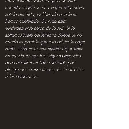
nido. Muchas veces lo que hacemos 
cuando cogemos un ave que está recien 
salida del nido, es liberarla donde la 
hemos capturado. Su nido está 
evidentemente cerca de la red. Si la 
soltamos fuera del territorio donde se ha 
criado es posible que otro adulto le haga 
daño. Otra cosa que tenemos que tener 
en cuenta es que hay algunas especies 
que necesitan un trato especial, por 
ejemplo los camachuelos, los escribanos 
o los verderones.