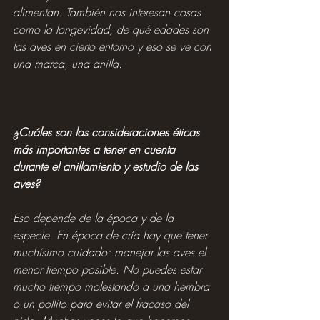
alimentan. También nos interesan cosas 
como la longevidad, de qué edades son 
las aves en cierto entorno y eso se ve con 
una marca, una anilla.
¿Cuáles son las consideraciones éticas 
más importantes a tener en cuenta 
durante el anillamiento y estudio de las 
aves?
Eso depende de la época y de la 
especie. En época de cría hay que tener 
muchísimo cuidado: manejar las aves el 
menor tiempo posible. No puedes estar 
mucho tiempo molestando a una hembra 
o un pollito para evitar el fracaso del 