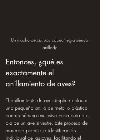
Un macho de curruca cabecinegra siendo 
anillado
Entonces, ¿qué es 
exactamente el 
anillamiento de aves?
El anillamiento de aves implica colocar 
una pequeña anilla de metal o plástico 
con un número exclusivo en la pata o el 
ala de un ave silvestre. Este proceso de 
marcado permite la identificación 
individual de las aves, facilitando el 