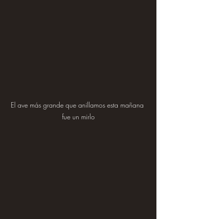
El ave más grande que anillamos esta mañana 
fue un mirlo