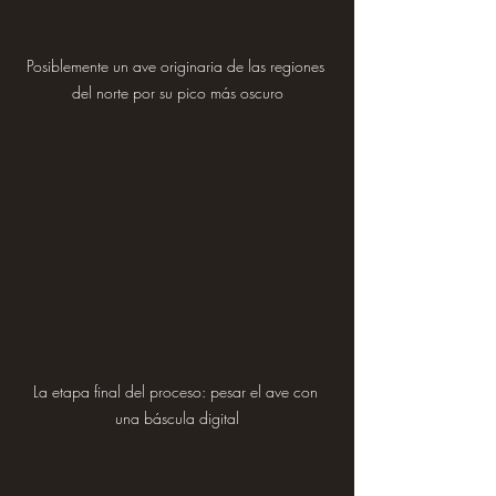
Posiblemente un ave originaria de las regiones 
del norte por su pico más oscuro
La etapa final del proceso: pesar el ave con 
una báscula digital