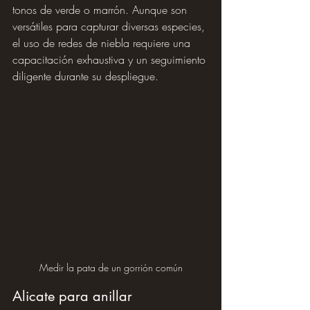
tonos de verde o marrón. Aunque son 
versátiles para capturar diversas especies, 
el uso de redes de niebla requiere una 
capacitación exhaustiva y un seguimiento 
diligente durante su despliegue.
Medir la pata de un gorrión común
Alicate para anillar