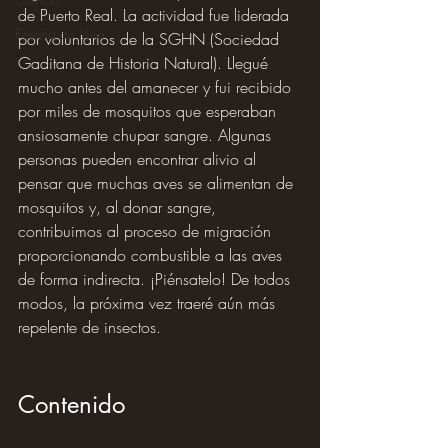
de Puerto Real. La actividad fue liderada 
Reseña de libro
por voluntarios de la SGHN (Sociedad 
Gaditana de Historia Natural). Llegué 
mucho antes del amanecer y fui recibido 
por miles de mosquitos que esperaban 
ansiosamente chupar sangre. Algunas 
personas pueden encontrar alivio al 
pensar que muchas aves se alimentan de 
mosquitos y, al donar sangre, 
contribuimos al proceso de migración 
proporcionando combustible a las aves 
de forma indirecta. ¡Piénsatelo! De todos 
modos, la próxima vez traeré aún más 
repelente de insectos.
Contenido