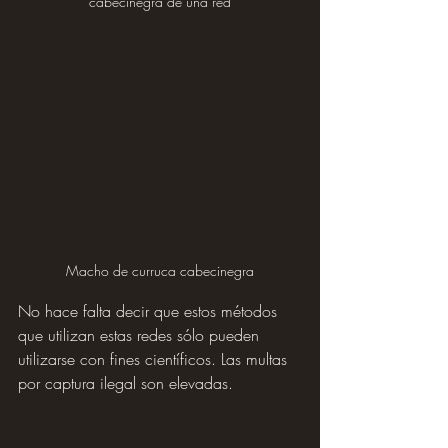
cabecinegra de una red
Macho de curruca cabecinegra
No hace falta decir que estos métodos 
que utilizan estas redes sólo pueden 
utilizarse con fines científicos. Las multas 
por captura ilegal son elevadas.