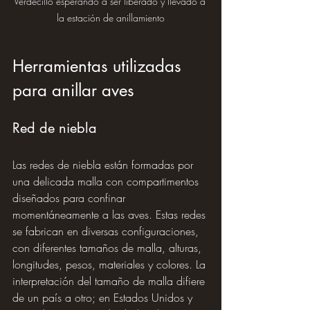
Verdecillo esperando a ser liberado y llevado a 
la estación de anillamiento
Herramientas utilizadas 
para anillar aves
Red de niebla
Las redes de niebla están formadas por 
una delicada malla con compartimentos 
diseñados para confinar 
momentáneamente a las aves. Estas redes 
se fabrican en diversas configuraciones, 
con diferentes tamaños de malla, alturas, 
longitudes, pesos, materiales y colores. La 
interpretación del tamaño de malla difiere 
de un país a otro; en Estados Unidos y 