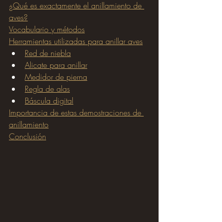
¿Qué es exactamente el anillamiento de 
aves?
Vocabulario y métodos
Herramientas utilizadas para anillar aves
Red de niebla
Alicate para anillar
Medidor de pierna
Regla de alas
Báscula digital
Importancia de estas demostraciones de 
anillamiento
Conclusión