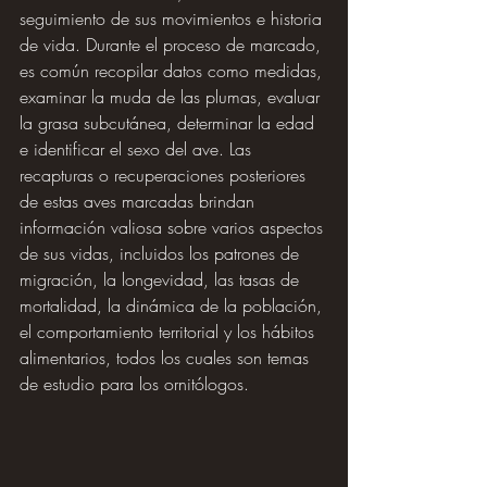
seguimiento de sus movimientos e historia 
de vida. Durante el proceso de marcado, 
es común recopilar datos como medidas, 
examinar la muda de las plumas, evaluar 
la grasa subcutánea, determinar la edad 
e identificar el sexo del ave. Las 
recapturas o recuperaciones posteriores 
de estas aves marcadas brindan 
información valiosa sobre varios aspectos 
de sus vidas, incluidos los patrones de 
migración, la longevidad, las tasas de 
mortalidad, la dinámica de la población, 
el comportamiento territorial y los hábitos 
alimentarios, todos los cuales son temas 
de estudio para los ornitólogos.