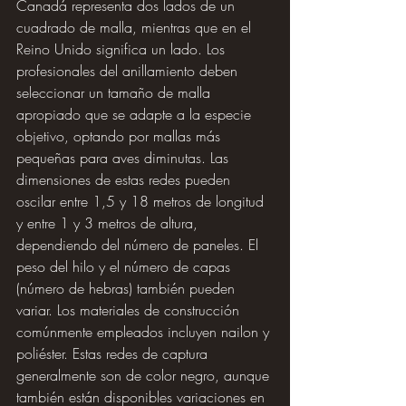
Canadá representa dos lados de un 
cuadrado de malla, mientras que en el 
Reino Unido significa un lado. Los 
profesionales del anillamiento deben 
seleccionar un tamaño de malla 
apropiado que se adapte a la especie 
objetivo, optando por mallas más 
pequeñas para aves diminutas. Las 
dimensiones de estas redes pueden 
oscilar entre 1,5 y 18 metros de longitud 
y entre 1 y 3 metros de altura, 
dependiendo del número de paneles. El 
peso del hilo y el número de capas 
(número de hebras) también pueden 
variar. Los materiales de construcción 
comúnmente empleados incluyen nailon y 
poliéster. Estas redes de captura 
generalmente son de color negro, aunque 
también están disponibles variaciones en 