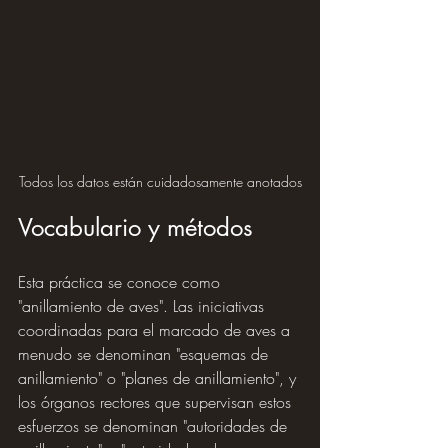
Todos los datos están cuidadosamente anotados
Vocabulario y métodos
Esta práctica se conoce como 
"anillamiento de aves". Las iniciativas 
coordinadas para el marcado de aves a 
menudo se denominan "esquemas de 
anillamiento" o "planes de anillamiento", y 
los órganos rectores que supervisan estos 
esfuerzos se denominan "autoridades de 