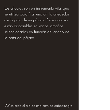
Los alicates son un instrumento vital que 
se utiliza para fijar una anilla alrededor 
de la pata de un pájaro. Estos alicates 
están disponibles en varios tamaños, 
seleccionados en función del ancho de 
la pata del pájaro.
Así se mide el ala de una curruca cabecinegra 