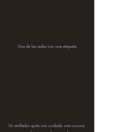
Una de las redes con una etiqueta
Un anillador quita con cuidado una curruca 