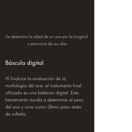
Se determina la edad de un ave por la longitud 
y estructura de sus alas
Báscula digital
Al finalizar la evaluación de la 
morfología del ave, el instrumento final 
utilizado es una balanza digital. Esta 
herramienta ayuda a determinar el peso 
del ave y sirve como último paso antes 
de soltarla.