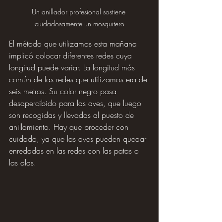
Un anillador profesional sostiene 
cuidadosamente un mosquitero
El método que utilizamos esta mañana 
implicó colocar diferentes redes cuya 
longitud puede variar. La longitud más 
común de las redes que utilizamos era de 
seis metros. Su color negro pasa 
desapercibido para las aves, que luego 
son recogidas y llevadas al puesto de 
anillamiento. Hay que proceder con 
cuidado, ya que las aves pueden quedar 
enredadas en las redes con las patas o 
las alas.