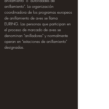
anillamiento" o "autoridades de 
anillamiento". La organización 
coordinadora de los programas europeos 
de anillamiento de aves se llama 
EURING. Las personas que participan en 
el proceso de marcado de aves se 
denominan "anilladores" y normalmente 
operan en "estaciones de anillamiento" 
designadas.