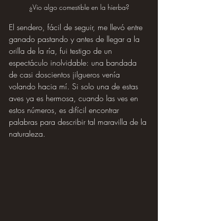
¿Vio algo comestible en la hierba?
El sendero, fácil de seguir, me llevó entre 
ganado pastando y antes de llegar a la 
orilla de la ría, fui testigo de un 
espectáculo inolvidable: una bandada 
de casi doscientos jilgueros venía 
volando hacia mí. Si solo una de estas 
aves ya es hermosa, cuando las ves en 
estos números, es difícil encontrar 
palabras para describir tal maravilla de la 
naturaleza.