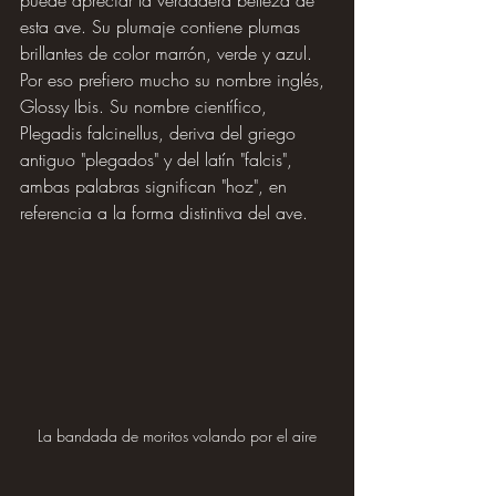
puede apreciar la verdadera belleza de 
esta ave. Su plumaje contiene plumas 
brillantes de color marrón, verde y azul. 
Por eso prefiero mucho su nombre inglés, 
Glossy Ibis. Su nombre científico, 
Plegadis falcinellus, deriva del griego 
antiguo "plegados" y del latín "falcis", 
ambas palabras significan "hoz", en 
referencia a la forma distintiva del ave.
La bandada de moritos volando por el aire