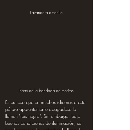
Lavandera amarilla
Parte de la bandada de moritos
Es curioso que en muchos idiomas a este 
pájaro aparentemente apagadose le 
llamen "ibis negro". Sin embargo, bajo 
buenas condiciones de iluminación, se 