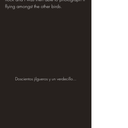
flying amongst the other birds.
Doscientos jilgueros y un verdecillo...