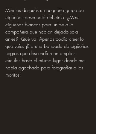
Minutos después un pequeño grupo de 
cigüeñas descendió del cielo. ¿Más 
cigüeñas blancas para unirse a la 
compañera que habían dejado sola 
antes? ¡Qué va! Apenas podía creer lo 
que veía. ¡Era una bandada de cigüeñas 
negras que descendían en amplios 
círculos hasta el mismo lugar donde me 
había agachado para fotografiar a los 
moritos!