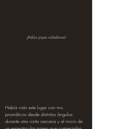
¡Adiós joyas voladoras!
Había visto este lugar con mis 
prismáticos desde distintos ángulos: 
durante otra visita cercana y al inicio de 
un espectacular paseo que comenzaba 