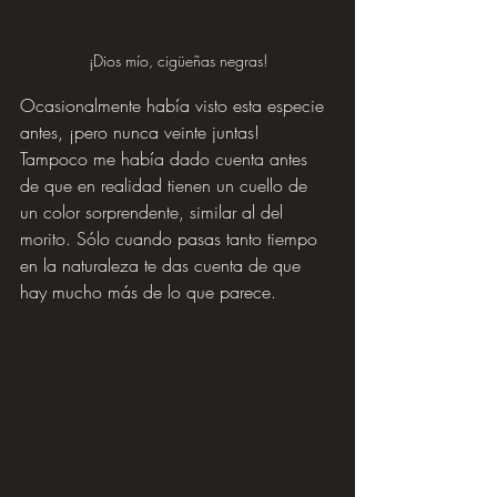
¡Dios mío, cigüeñas negras!
Ocasionalmente había visto esta especie 
antes, ¡pero nunca veinte juntas! 
Tampoco me había dado cuenta antes 
de que en realidad tienen un cuello de 
un color sorprendente, similar al del 
morito. Sólo cuando pasas tanto tiempo 
en la naturaleza te das cuenta de que 
hay mucho más de lo que parece.