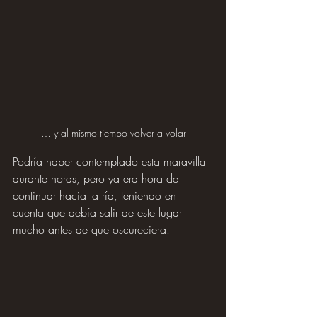
… y al mismo tiempo volver a volar
Podría haber contemplado esta maravilla 
durante horas, pero ya era hora de 
continuar hacia la ría, teniendo en 
cuenta que debía salir de este lugar 
mucho antes de que oscureciera.