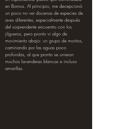
en Bornos. Al principio, me decepcionó 
un poco no ver docenas de especies de 
aves diferentes, especialmente después 
del sorprendente encuentro con los 
jilgueros, pero pronto vi algo de 
movimiento abajo: un grupo de moritos, 
caminando por las aguas poco 
profundas, al que pronto se unieron 
muchos lavanderas blancas e incluso 
amarillas.