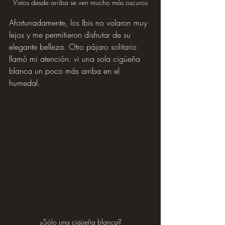
Vistos desde arriba se ven mucho más oscuros
Afortunadamente, los Ibis no volaron muy 
lejos y me permitieron disfrutar de su 
elegante belleza. Otro pájaro solitario 
llamó mi atención: vi una sola cigüeña 
blanca un poco más arriba en el 
humedal.
¿Sólo una cigüeña blanca?