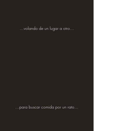
…volando de un lugar a otro…
…para buscar comida por un rato…