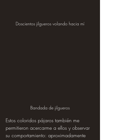
Doscientos jilgueros volando hacia mí
Bandada de jilgueros
Estos coloridos pájaros también me 
permitieron acercarme a ellos y observar 
su comportamiento: aproximadamente 