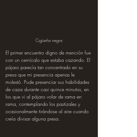
Cigüeña negra
El primer encuentro digno de mención fue 
con un cernícalo que estaba cazando. El 
pájaro parecía tan concentrado en su 
presa que mi presencia apenas le 
molestó. Pude presenciar sus habilidades 
de caza durante casi quince minutos, en 
los que vi al pájaro volar de rama en 
rama, contemplando los pastizales y 
ocasionalmente tirándose al aire cuando 
creía divisar alguna presa.