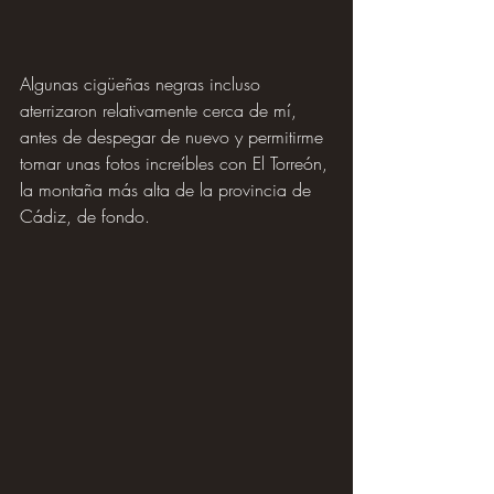
Algunas cigüeñas negras incluso 
aterrizaron relativamente cerca de mí, 
antes de despegar de nuevo y permitirme 
tomar unas fotos increíbles con El Torreón, 
la montaña más alta de la provincia de 
Cádiz, de fondo.