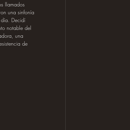
os llamados 
ron una sinfonía 
 día. Decidí 
to notable del 
adora, una 
esistencia de 