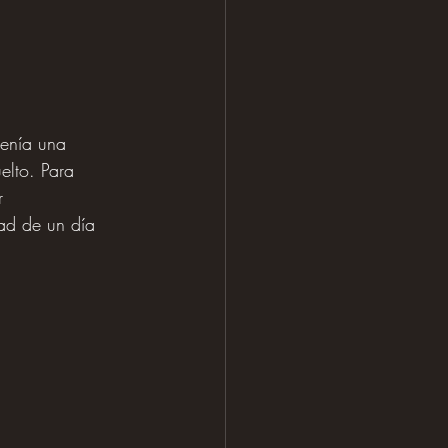
tenía una 
lto. Para 
r 
ad de un día 