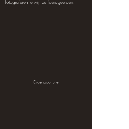
fotograferen terwijl ze foerageerden.
Groenpootruiter