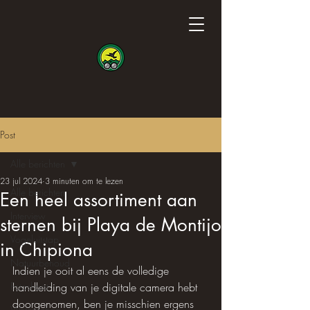
Post
Alle berichten
23 jul 2024
3 minuten om te lezen
Alle berichten
Een heel assortiment aan
Interview
sternen bij Playa de Montijo
Vogeluitstap
in Chipiona
Natuurbehoud
Indien je ooit al eens de volledige 
Fotoshoot
handleiding van je digitale camera hebt 
doorgenomen, ben je misschien ergens 
Wetenschap