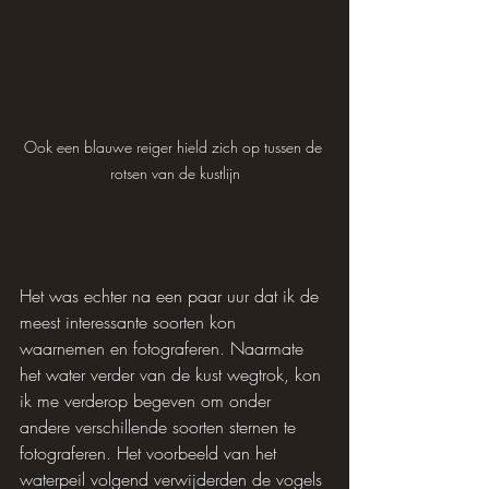
Ook een blauwe reiger hield zich op tussen de 
rotsen van de kustlijn
Het was echter na een paar uur dat ik de 
meest interessante soorten kon 
waarnemen en fotograferen. Naarmate 
het water verder van de kust wegtrok, kon 
ik me verderop begeven om onder 
andere verschillende soorten sternen te 
fotograferen. Het voorbeeld van het 
waterpeil volgend verwijderden de vogels 