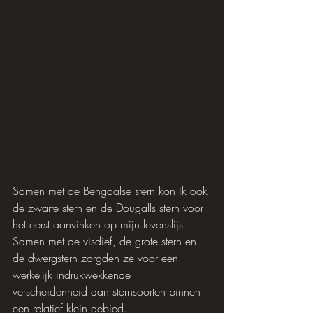
Samen met de Bengaalse stern kon ik ook 
de zwarte stern en de Dougalls stern voor 
het eerst aanvinken op mijn levenslijst. 
Samen met de visdief, de grote stern en 
de dwergstern zorgden ze voor een 
werkelijk indrukwekkende 
verscheidenheid aan sternsoorten binnen 
een relatief klein gebied.