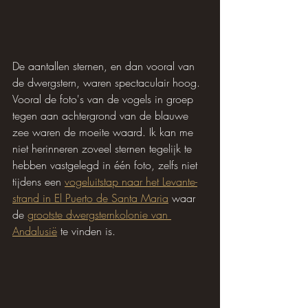
De aantallen sternen, en dan vooral van 
de dwergstern, waren spectaculair hoog. 
Vooral de foto's van de vogels in groep 
tegen aan achtergrond van de blauwe 
zee waren de moeite waard. Ik kan me 
niet herinneren zoveel sternen tegelijk te 
hebben vastgelegd in één foto, zelfs niet 
tijdens een 
vogeluitstap naar het Levante-
strand in El Puerto de Santa Maria
 waar 
de 
grootste dwergsternkolonie van 
Andalusië
 te vinden is.