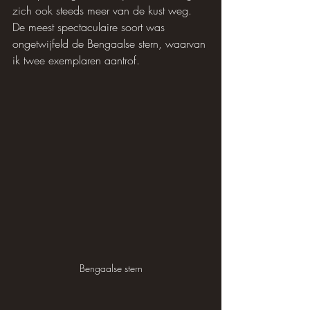
zich ook steeds meer van de kust weg. 
De meest spectaculaire soort was 
ongetwijfeld de Bengaalse stern, waarvan 
ik twee exemplaren aantrof.
Bengaalse stern