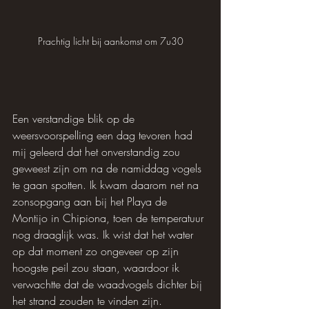
Prachtig licht bij aankomst om 7u30
Een verstandige blik op de 
weersvoorspelling een dag tevoren had 
mij geleerd dat het onverstandig zou 
geweest zijn om na de namiddag vogels 
te gaan spotten. Ik kwam daarom net na 
zonsopgang aan bij het Playa de 
Montijo in Chipiona, toen de temperatuur 
nog draaglijk was. Ik wist dat het water 
op dat moment zo ongeveer op zijn 
hoogste peil zou staan, waardoor ik 
verwachtte dat de waadvogels dichter bij 
het strand zouden te vinden zijn.