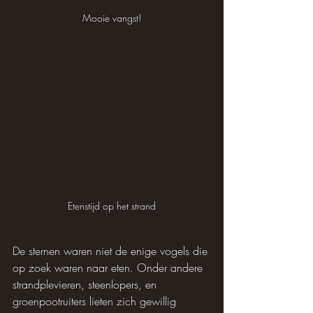
Mooie vangst!
Etenstijd op het strand
De sternen waren niet de enige vogels die 
op zoek waren naar eten. Onder andere 
strandplevieren, steenlopers, en 
groenpootruiters lieten zich gewillig 