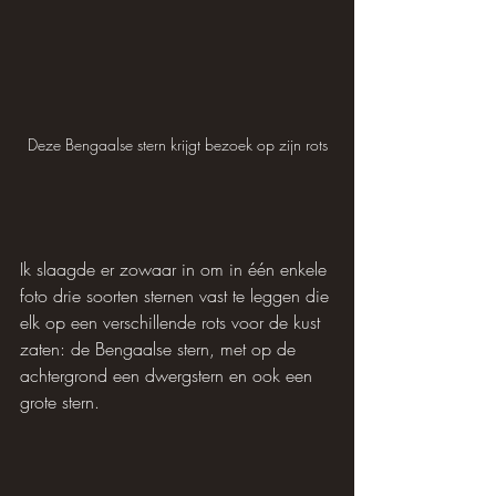
Deze Bengaalse stern krijgt bezoek op zijn rots
Ik slaagde er zowaar in om in één enkele 
foto drie soorten sternen vast te leggen die 
elk op een verschillende rots voor de kust 
zaten: de Bengaalse stern, met op de 
achtergrond een dwergstern en ook een 
grote stern.