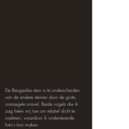
De Bengaalse stern is te onderscheiden 
van de andere sternen door de grote, 
oranjegele snavel. Beide vogels die ik 
zag lieten mij toe om relatief dicht te 
naderen, waardoor ik onderstaande 
foto's kon maken.