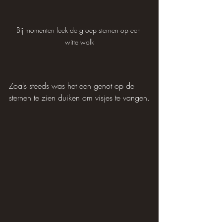
Bij momenten leek de groep sternen op een 
witte wolk
Zoals steeds was het een genot op de 
sternen te zien duiken om visjes te vangen.