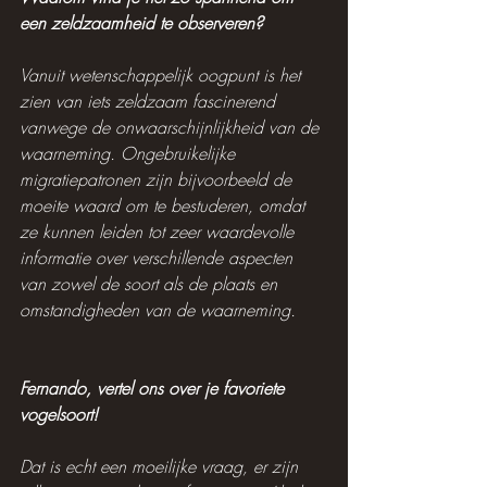
een zeldzaamheid te observeren?
Vanuit wetenschappelijk oogpunt is het 
zien van iets zeldzaam fascinerend 
vanwege de onwaarschijnlijkheid van de 
waarneming. Ongebruikelijke 
migratiepatronen zijn bijvoorbeeld de 
moeite waard om te bestuderen, omdat 
ze kunnen leiden tot zeer waardevolle 
informatie over verschillende aspecten 
van zowel de soort als de plaats en 
omstandigheden van de waarneming.
Fernando, vertel ons over je favoriete 
vogelsoort!
Dat is echt een moeilijke vraag, er zijn 