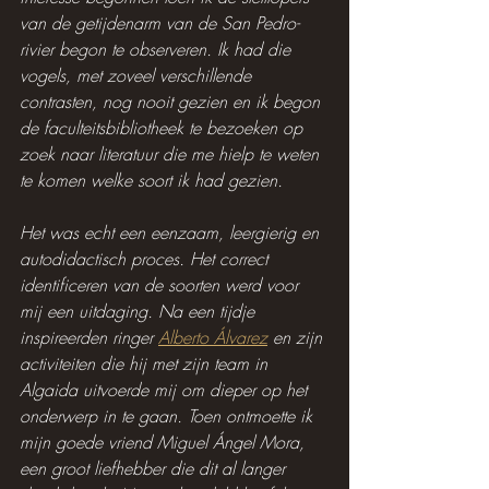
van de getijdenarm van de San Pedro-
rivier begon te observeren. Ik had die 
vogels, met zoveel verschillende 
contrasten, nog nooit gezien en ik begon 
de faculteitsbibliotheek te bezoeken op 
zoek naar literatuur die me hielp te weten 
te komen welke soort ik had gezien.
Het was echt een eenzaam, leergierig en 
autodidactisch proces. Het correct 
identificeren van de soorten werd voor 
mij een uitdaging. Na een tijdje 
inspireerden ringer 
Alberto Álvarez
 en zijn 
activiteiten die hij met zijn team in 
Algaida uitvoerde mij om dieper op het 
onderwerp in te gaan. Toen ontmoette ik 
mijn goede vriend Miguel Ángel Mora, 
een groot liefhebber die dit al langer 