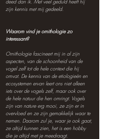
deed dan ik. Met veel geduld heeft hij 
zijn kennis met mij gedeeld.
Waarom vind je ornithologie zo 
interessant?
Ornithologie fascineert mij in al zijn 
aspecten, van de schoonheid van de 
vogel zelf tot de hele context die hij 
omvat. De kennis van de etiologieën en 
ecosystemen ervan leert ons niet alleen 
iets over de vogels zelf, maar ook over 
de hele natuur die hen omringt. Vogels 
zijn van nature erg mooi, ze zijn er in 
overvloed en ze zijn gemakkelijk waar te 
nemen. Daarom zul je, waar je ook gaat, 
ze altijd kunnen zien, het is een hobby 
die je altijd met je meedraagt.