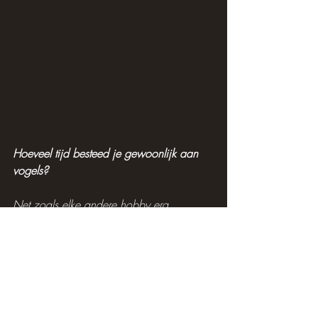
Hoeveel tijd besteed je gewoonlijk aan 
vogels?
Net zoals elke andere hobby erg 
aanwezig is in je dagelijks leven, zou ik 
kunnen zeggen dat ik er bijna elke dag 
wat tijd aan besteed, hetzij door te 
studeren, naar buiten te gaan, foto's te 
bekijken, te lezen enzovoort.