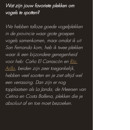
Wat zijn jouw favoriete plekken om 
vogels te spotten?
We hebben talloze goede vogelplekken 
in de provincie waar grote groepen 
vogels samenkomen, maar omdat ik uit 
San Fernando kom, heb ik twee plekken 
waar ik een bijzondere genegenheid 
voor heb: Caño El Carrascón en 
Río 
Arillo
, beiden zijn zeer toegankelijk, 
hebben veel soorten en je ziet altijd wel 
een verrassing. Dan zijn er nog 
topplaatsen als La Janda, de Meersen van 
Cetina en Costa Ballena, plekken die je 
absoluut af en toe moet bezoeken.