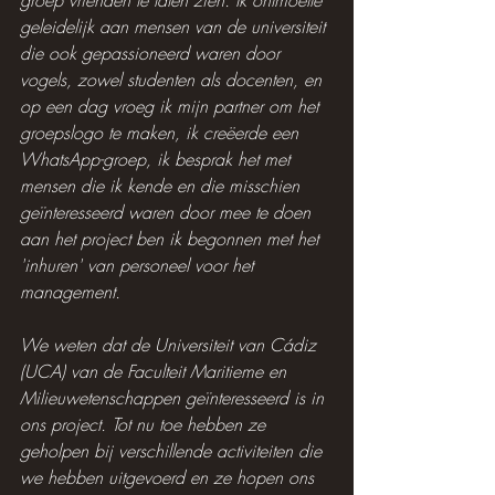
groep vrienden te laten zien. Ik ontmoette 
geleidelijk aan mensen van de universiteit 
die ook gepassioneerd waren door 
vogels, zowel studenten als docenten, en 
op een dag vroeg ik mijn partner om het 
groepslogo te maken, ik creëerde een 
WhatsApp-groep, ik besprak het met 
mensen die ik kende en die misschien 
geïnteresseerd waren door mee te doen 
aan het project ben ik begonnen met het 
'inhuren' van personeel voor het 
management.
We weten dat de Universiteit van Cádiz 
(UCA) van de Faculteit Maritieme en 
Milieuwetenschappen geïnteresseerd is in 
ons project. Tot nu toe hebben ze 
geholpen bij verschillende activiteiten die 
we hebben uitgevoerd en ze hopen ons 