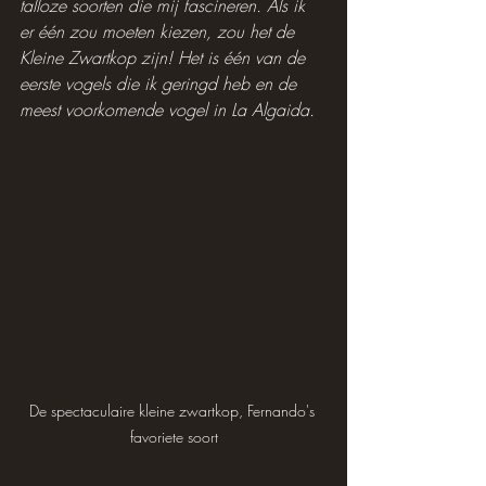
talloze soorten die mij fascineren. Als ik 
er één zou moeten kiezen, zou het de 
Kleine Zwartkop zijn! Het is één van de 
eerste vogels die ik geringd heb en de 
meest voorkomende vogel in La Algaida.
De spectaculaire kleine zwartkop, Fernando's 
favoriete soort