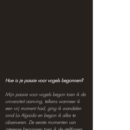
Hoe is je passie voor vogels begonnen?
Mijn passie voor vogels begon toen ik de 
universiteit aanving, telkens wanneer ik 
een vrij moment had, ging ik wandelen 
rond La Algaida en begon ik alles te 
observeren. De eerste momenten van 
interesse begonnen toen ik de steltlopers 