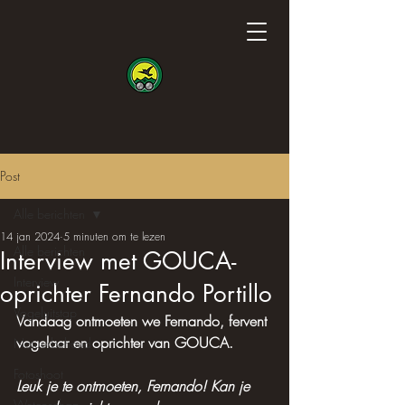
Post
Alle berichten
14 jan 2024
5 minuten om te lezen
Alle berichten
Interview met GOUCA-
Interview
oprichter Fernando Portillo
Vogeluitstap
Vandaag ontmoeten we Fernando, fervent 
vogelaar en oprichter van GOUCA.
Natuurbehoud
Fotoshoot
Leuk je te ontmoeten, Fernando! Kan je 
Wetenschap