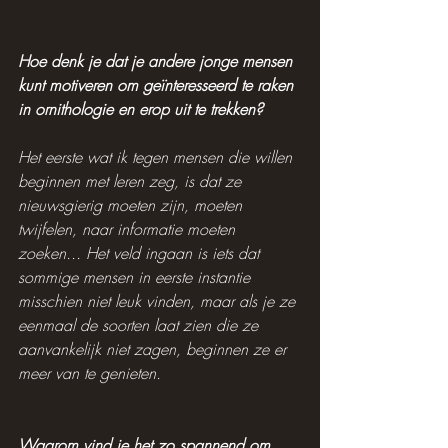
Hoe denk je dat je andere jonge mensen 
kunt motiveren om geïnteresseerd te raken 
in ornithologie en erop uit te trekken?
Het eerste wat ik tegen mensen die willen 
beginnen met leren zeg, is dat ze 
nieuwsgierig moeten zijn, moeten 
twijfelen, naar informatie moeten 
zoeken... Het veld ingaan is iets dat 
sommige mensen in eerste instantie 
misschien niet leuk vinden, maar als je ze 
eenmaal de soorten laat zien die ze 
aanvankelijk niet zagen, beginnen ze er 
meer van te genieten.
Waarom vind je het zo spannend om 