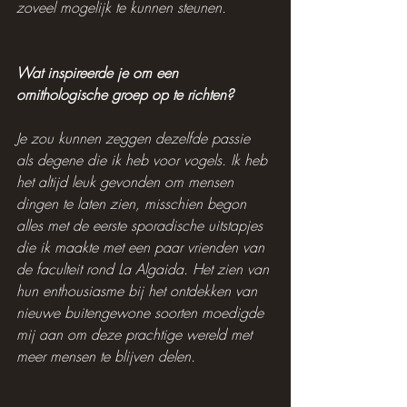
zoveel mogelijk te kunnen steunen.
Wat inspireerde je om een 
ornithologische groep op te richten?
Je zou kunnen zeggen dezelfde passie 
als degene die ik heb voor vogels. Ik heb 
het altijd leuk gevonden om mensen 
dingen te laten zien, misschien begon 
alles met de eerste sporadische uitstapjes 
die ik maakte met een paar vrienden van 
de faculteit rond La Algaida. Het zien van 
hun enthousiasme bij het ontdekken van 
nieuwe buitengewone soorten moedigde 
mij aan om deze prachtige wereld met 
meer mensen te blijven delen.