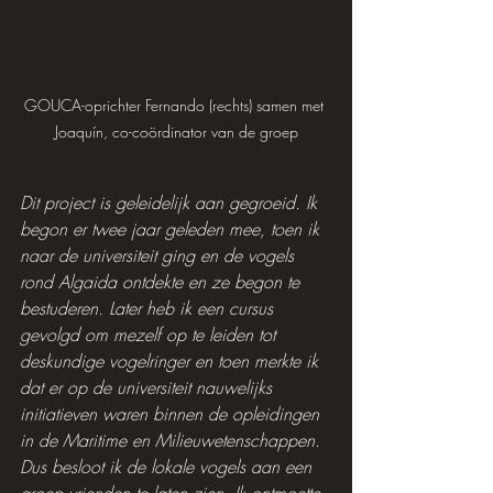
GOUCA-oprichter Fernando (rechts) samen met 
Joaquín, co-coördinator van de groep
Dit project is geleidelijk aan gegroeid. Ik 
begon er twee jaar geleden mee, toen ik 
naar de universiteit ging en de vogels 
rond Algaida ontdekte en ze begon te 
bestuderen. Later heb ik een cursus 
gevolgd om mezelf op te leiden tot 
deskundige vogelringer en toen merkte ik 
dat er op de universiteit nauwelijks 
initiatieven waren binnen de opleidingen 
in de Maritime en Milieuwetenschappen. 
Dus besloot ik de lokale vogels aan een 