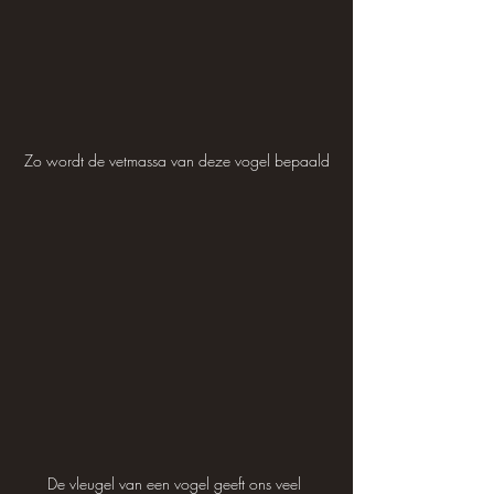
Zo wordt de vetmassa van deze vogel bepaald
De vleugel van een vogel geeft ons veel 