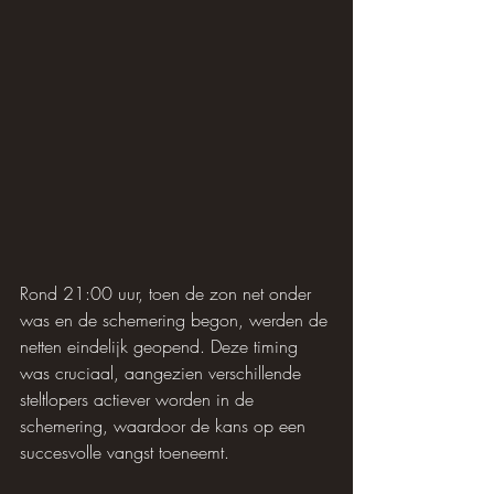
Rond 21:00 uur, toen de zon net onder 
was en de schemering begon, werden de 
netten eindelijk geopend. Deze timing 
was cruciaal, aangezien verschillende 
steltlopers actiever worden in de 
schemering, waardoor de kans op een 
succesvolle vangst toeneemt.