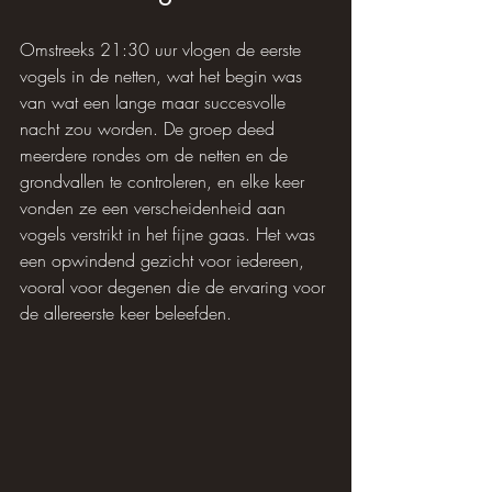
Omstreeks 21:30 uur vlogen de eerste 
vogels in de netten, wat het begin was 
van wat een lange maar succesvolle 
nacht zou worden. De groep deed 
meerdere rondes om de netten en de 
grondvallen te controleren, en elke keer 
vonden ze een verscheidenheid aan 
vogels verstrikt in het fijne gaas. Het was 
een opwindend gezicht voor iedereen, 
vooral voor degenen die de ervaring voor 
de allereerste keer beleefden.