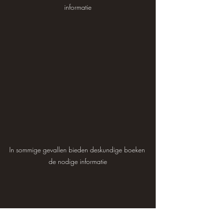
informatie
In sommige gevallen bieden deskundige boeken 
de nodige informatie