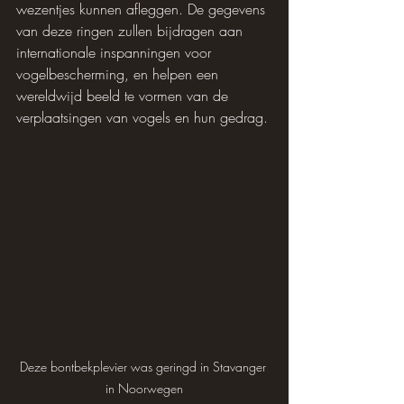
wezentjes kunnen afleggen. De gegevens 
van deze ringen zullen bijdragen aan 
internationale inspanningen voor 
vogelbescherming, en helpen een 
wereldwijd beeld te vormen van de 
verplaatsingen van vogels en hun gedrag.
Deze bontbekplevier was geringd in Stavanger 
in Noorwegen