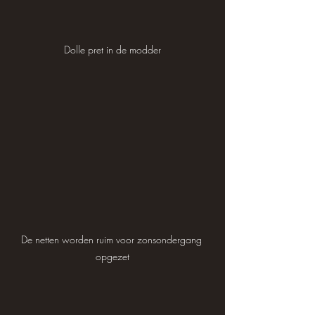
Dolle pret in de modder
De netten worden ruim voor zonsondergang 
opgezet