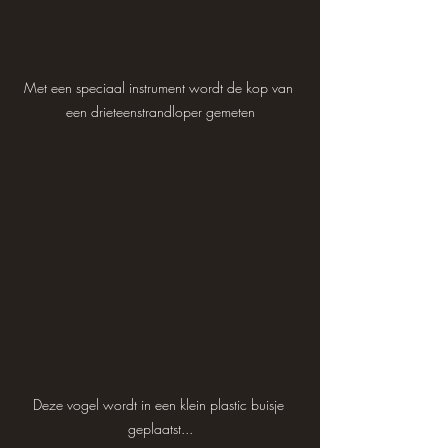
Met een speciaal instrument wordt de kop van 
een drieteenstrandloper gemeten
Deze vogel wordt in een klein plastic buisje 
geplaatst...