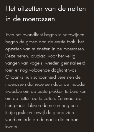
Het uitzetten van de netten 
in de moerassen
Toen het avondlicht begon te verdwijnen, 
begon de groep aan de eerste taak: het 
opzetten van mistnetten in de moerassen. 
Deze netten, cruciaal voor het veilig 
vangen van vogels, werden geïnstalleerd 
toen er nog voldoende daglicht was. 
Ondanks hun schoonheid vereisten de 
moerassen dat iedereen door de modder 
waadde om de beste plekken te bereiken 
om de netten op te zetten. Eenmaal op 
hun plaats, bleven de netten nog een 
tijdje gesloten terwijl de groep zich 
voorbereidde op de nacht die er aan 
kwam.