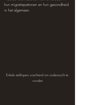
hun migratiepatronen en hun gezondheid 
in het algemeen.
Enkele steltlopers wachtend om onderzocht te 
worden