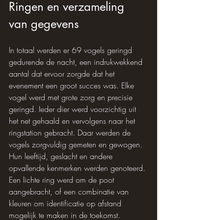
Ringen en verzameling 
van gegevens
In totaal werden er 69 vogels geringd 
gedurende de nacht, een indrukwekkend 
aantal dat ervoor zorgde dat het 
evenement een groot succes was. Elke 
vogel werd met grote zorg en precisie 
geringd. Ieder dier werd voorzichtig uit 
het net gehaald en vervolgens naar het 
ringstation gebracht. Daar werden de 
vogels zorgvuldig gemeten en gewogen. 
Hun leeftijd, geslacht en andere 
opvallende kenmerken werden genoteerd. 
Een lichte ring werd om de poot 
aangebracht, of een combinatie van 
kleuren om identificatie op afstand 
mogelijk te maken in de toekomst.