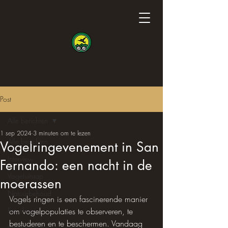
Post
Alle berichten
1 sep 2024
3 minuten om te lezen
Alle berichten
Vogelringevenement in San
Interview
Fernando: een nacht in de
Vogeluitstap
moerassen
Natuurbehoud
Vogels ringen is een fascinerende manier 
Fotoshoot
om vogelpopulaties te observeren, te 
bestuderen en te beschermen. Vandaag 
Wetenschap