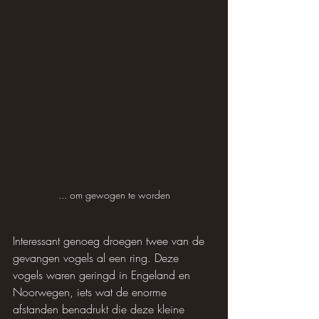
... om gewogen te worden
Interessant genoeg droegen twee van de 
gevangen vogels al een ring. Deze 
vogels waren geringd in Engeland en 
Noorwegen, iets wat de enorme 
afstanden benadrukt die deze kleine 