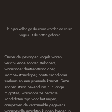
In bijna volledige duisternis worden de eerste 
vogels uit de netten gehaald
Onder de gevangen vogels waren 
verschillende soorten steltlopers, 
waaronder drieteenstrandloper, 
krombekstrandloper, bonte strandloper, 
tureluurs en een juveniele kanoet. Deze 
soorten staan ​​bekend om hun lange 
migraties, waardoor ze perfecte 
kandidaten zijn voor het ringen, 
aangezien de verzamelde gegevens 
waardevolle inzichten kunnen bieden in 