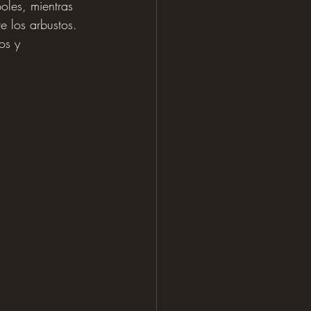
oles, mientras 
e los arbustos. 
os y 