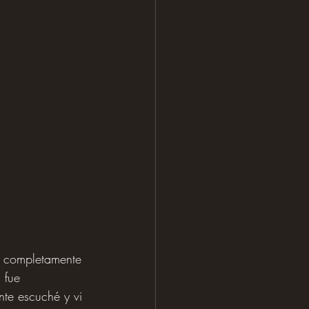
i completamente 
 fue 
te escuché y vi 