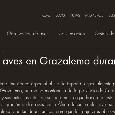
HOME
BLOG
RUTAS
MIEMBROS
BU
Observación de aves
Conservación
Sesión de 
tura
 aves en Grazalema duran
trae una época especial al sur de España, especialmente p
 Grazalema, una zona montañosa de la provincia de Cádi
a y sus extensas rutas de senderismo. Lo que hace que est
a migración de las aves hacia África. Innumerables aves se
o ofrece oportunidades únicas para que los pajareros obser