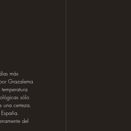
días más 
 por Grazalema 
 temperatura 
ológicas sólo 
 una certeza. 
e España. 
lenamente del 