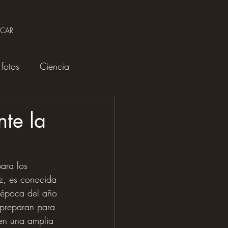
SCAR
fotos
Ciencia
te la
ara los 
z, es conocida 
a época del año 
 preparan para 
ven una amplia 