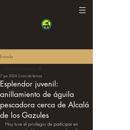
Entrada
Todos los mensajes
7 jun 2024
2 min de lectura
Todos los mensajes
Esplendor juvenil:
Entrevista
anillamiento de águila
Observación de aves
pescadora cerca de Alcalá
Conservación
de los Gazules
Sesión de fotos
Hoy tuve el privilegio de participar en 
Ciencia