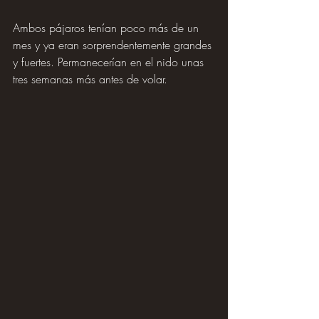
Ambos pájaros tenían poco más de un 
mes y ya eran sorprendentemente grandes 
y fuertes. Permanecerían en el nido unas 
tres semanas más antes de volar.