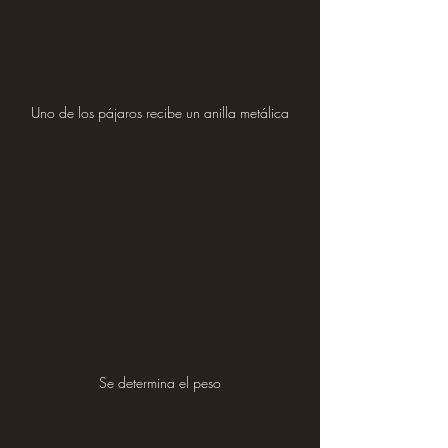
Uno de los pájaros recibe un anilla metálica
Se determina el peso