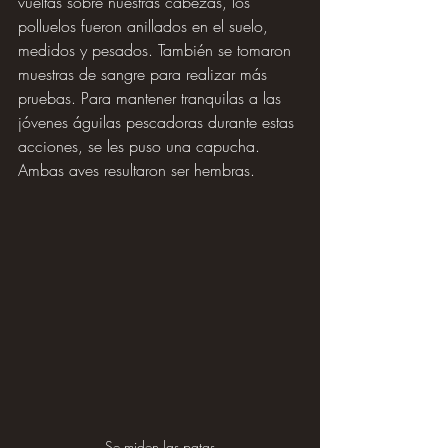
vueltas sobre nuestras cabezas, los 
polluelos fueron anillados en el suelo, 
medidos y pesados. También se tomaron 
muestras de sangre para realizar más 
pruebas. Para mantener tranquilas a las 
jóvenes águilas pescadoras durante estas 
acciones, se les puso una capucha. 
Ambas aves resultaron ser hembras.
Se miden las patas