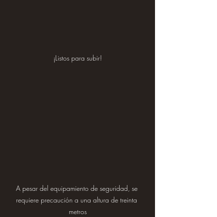
¡Listos para subir!
A pesar del equipamiento de seguridad, se 
requiere precaución a una altura de treinta 
metros