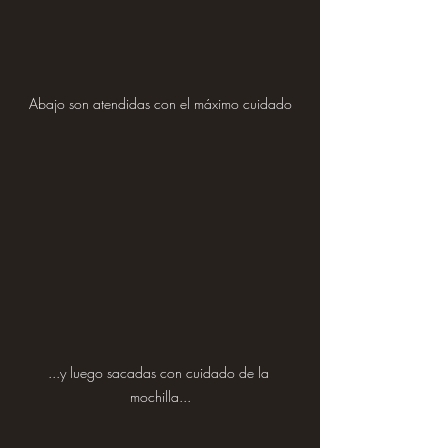
Abajo son atendidas con el máximo cuidado
...y luego sacadas con cuidado de la 
mochilla...