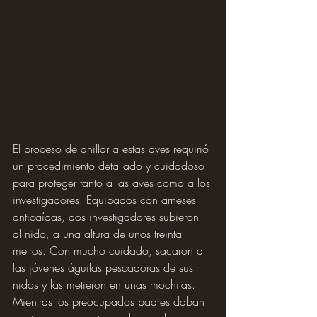
El proceso de anillar a estas aves requirió 
un procedimiento detallado y cuidadoso 
para proteger tanto a las aves como a los 
investigadores. Equipados con arneses 
anticaídas, dos investigadores subieron 
al nido, a una altura de unos treinta 
metros. Con mucho cuidado, sacaron a 
las jóvenes águilas pescadoras de sus 
nidos y las metieron en unas mochilas. 
Mientras los preocupados padres daban 