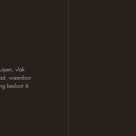
uipen, vlak 
aad, waardoor 
g besloot ik 