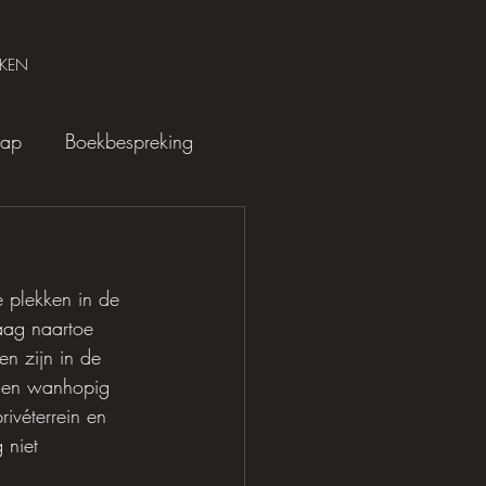
KEN
hap
Boekbespreking
e plekken in de 
aag naartoe 
n zijn in de 
n en wanhopig 
ivéterrein en 
 niet 