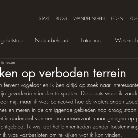
START
BLOG
WANDELINGEN
LEDEN
ZOE
geluitstap
Natuurbehoud
Fotoshoot
Wetensc
 te lezen
jken op verboden terrein
en fervent vogelaar en ik ben altijd op zoek naar interessant
ijn gevederde vrienden te spotten. De plaats waar ik vand
voor mij, maar ik was benieuwd hoe de waterstanden zoude
lagunes en meren in de omliggende gebieden nog droog staa
 is onderdeel van een natuurreservaat, maar gelegen op pr
htgebied. Ik wist dat het binnentreden zonder toestemming
ik was vastbesloten om te kijken wat ik kon vinden.