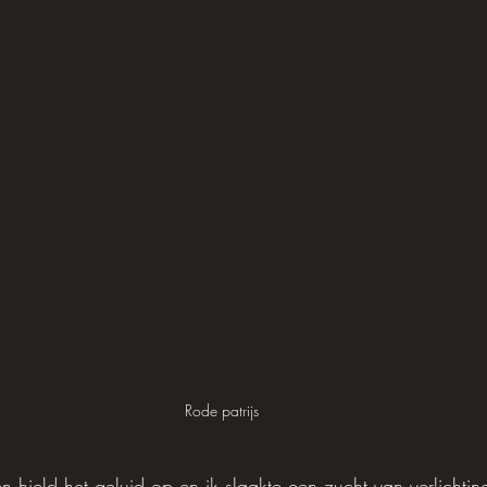
Rode patrijs
hield het geluid op en ik slaakte een zucht van verlichting