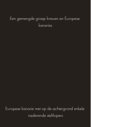
Een gemengde groep kneuen en Europese 
kanaries
Europese kanarie met op de achtergrond enkele 
naderende steltlopers