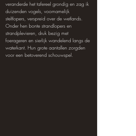
veranderde het tafereel grondig en zag ik 
duizenden vogels, voornamelijk 
steltlopers, verspreid over de wetlands. 
Onder hen bonte strandlopers en 
strandplevieren, druk bezig met 
foerageren en sierlijk wandelend langs de 
waterkant. Hun grote aantallen zorgden 
voor een betoverend schouwspel.