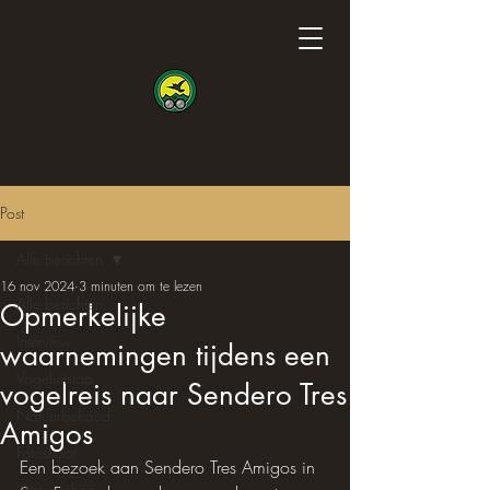
Post
Alle berichten
16 nov 2024
3 minuten om te lezen
Alle berichten
Opmerkelijke
Interview
waarnemingen tijdens een
Vogeluitstap
vogelreis naar Sendero Tres
Natuurbehoud
Amigos
Fotoshoot
Een bezoek aan Sendero Tres Amigos in 
Wetenschap