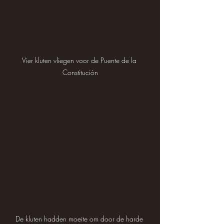
Vier kluten vliegen voor de Puente de la 
Constitución
De kluten hadden moeite om door de harde 