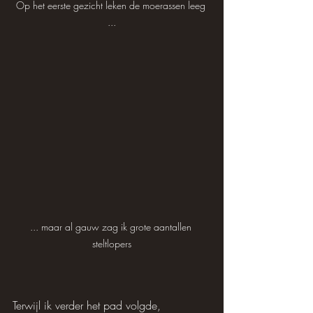
Op het eerste gezicht leken de moerassen leeg 
...
... maar al gauw zag ik grote aantallen 
steltlopers
Terwijl ik verder het pad volgde, 