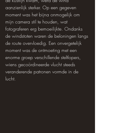
de kustlijn kwam, werd de wind 
aanzienlijk sterker. Op een gegeven 
moment was het bijna onmogelijk om 
mijn camera stil te houden, wat 
fotograferen erg bemoeilijkte. Ondanks 
de windstoten waren de beloningen langs 
de route overvloedig. Een onvergetelijk 
moment was de ontmoeting met een 
enorme groep verschillende steltlopers, 
wiens gecoördineerde vlucht steeds 
veranderende patronen vormde in de 
lucht.