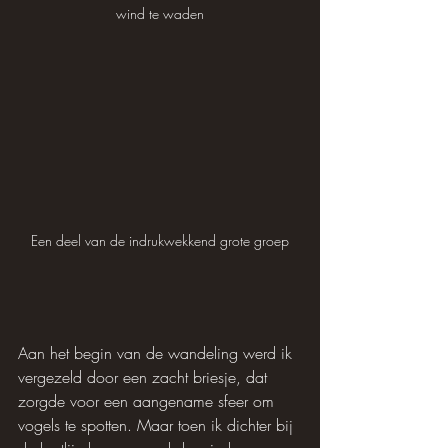
wind te waden
Een deel van de indrukwekkend grote groep
Aan het begin van de wandeling werd ik 
vergezeld door een zacht briesje, dat 
zorgde voor een aangename sfeer om 
vogels te spotten. Maar toen ik dichter bij 