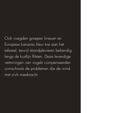
Ook voegden groepen kneuen en 
Europese kanaries kleur toe aan het 
tafereel, terwijl strandplevieren behendig 
langs de kustlijn flitsten. Deze levendige 
vertoningen van vogels compenseerden 
ruimschoots de problemen die de wind 
met zich meebracht.