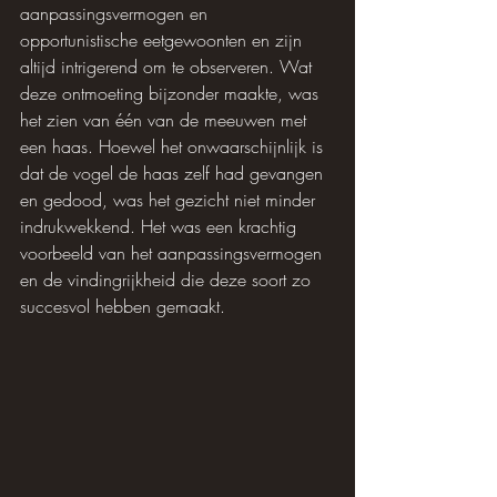
aanpassingsvermogen en 
opportunistische eetgewoonten en zijn 
altijd intrigerend om te observeren. Wat 
deze ontmoeting bijzonder maakte, was 
het zien van één van de meeuwen met 
een haas. Hoewel het onwaarschijnlijk is 
dat de vogel de haas zelf had gevangen 
en gedood, was het gezicht niet minder 
indrukwekkend. Het was een krachtig 
voorbeeld van het aanpassingsvermogen 
en de vindingrijkheid die deze soort zo 
succesvol hebben gemaakt.