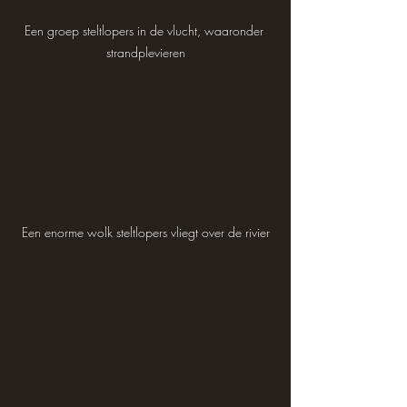
Een groep steltlopers in de vlucht, waaronder 
strandplevieren
Een enorme wolk steltlopers vliegt over de rivier