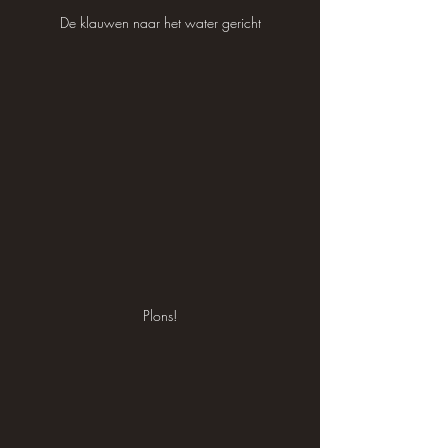
De klauwen naar het water gericht
Plons!