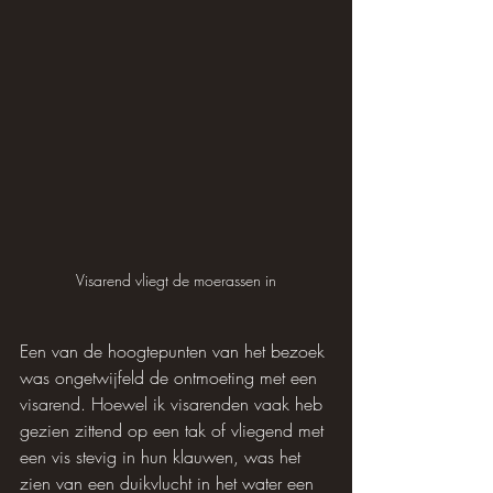
Visarend vliegt de moerassen in
Een van de hoogtepunten van het bezoek 
was ongetwijfeld de ontmoeting met een 
visarend. Hoewel ik visarenden vaak heb 
gezien zittend op een tak of vliegend met 
een vis stevig in hun klauwen, was het 
zien van een duikvlucht in het water een 