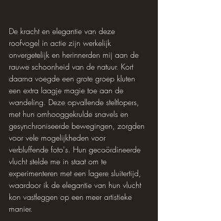
De kracht en elegantie van deze 
roofvogel in actie zijn werkelijk 
onvergetelijk en herinnerden mij aan de 
rauwe schoonheid van de natuur. Kort 
daarna voegde een grote groep kluten 
een extra laagje magie toe aan de 
wandeling. Deze opvallende steltlopers, 
met hun omhooggekrulde snavels en 
gesynchroniseerde bewegingen, zorgden 
voor vele mogelijkheden voor 
verbluffende foto's. Hun gecoördineerde 
vlucht stelde me in staat om te 
experimenteren met een lagere sluitertijd, 
waardoor ik de elegantie van hun vlucht 
kon vastleggen op een meer artistieke 
manier.