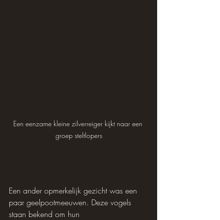
Een eenzame kleine zilverreiger kijkt naar een 
groep steltlopers
Een ander opmerkelijk gezicht was een 
paar geelpootmeeuwen. Deze vogels 
staan ​​bekend om hun 