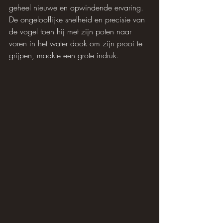
geheel nieuwe en opwindende ervaring. 
De ongelooflijke snelheid en precisie van 
de vogel toen hij met zijn poten naar 
voren in het water dook om zijn prooi te 
grijpen, maakte een grote indruk.