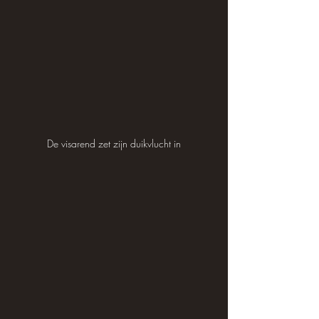
De visarend zet zijn duikvlucht in