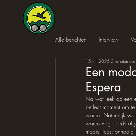
Alle berichten
Interview
Vo
15 mrt 2025
3 minuten om 
Een modd
Espera
Na wat leek op een e
perfect moment om te 
waren. Natuurlijk wa
waren nog steeds afge
mooie (lees: onnodig 