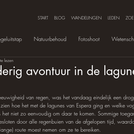
START
BLOG
WANDELINGEN
LEDEN
ZOE
geluitstap
Natuurbehoud
Fotoshoot
Wetensc
te lezen
erig avontuur in de lagun
euwigheid van regen, was het vandaag eindelijk een drog
zien hoe het met de lagunes van Espera ging en welke voge
s het niet zo eenvoudig om daar te komen. Sommige toeg
sloten door alle regenbuien van de afgelopen tijd, waardo
lange) route moest nemen om ze te bereiken.