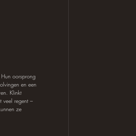
. Hun oorsprong 
golvingen en een 
n. Klinkt 
t veel regent – 
kunnen ze 