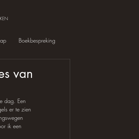
KEN
hap
Boekbespreking
es van
e dag. Een 
ls er te zien 
angswegen 
or ik een 