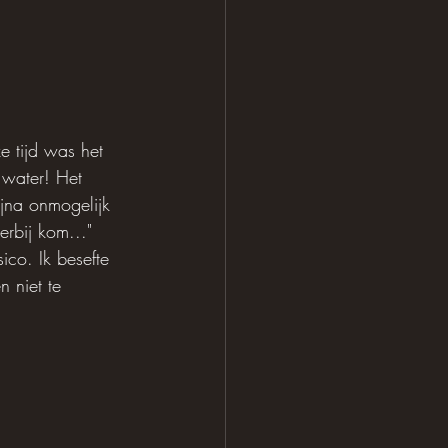
e tijd was het 
 water! Het 
jna onmogelijk 
erbij kom..." 
co. Ik besefte 
 niet te 