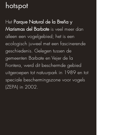
hotspot
Het 
Parque Natural de la Breña y 
Marismas del Barbate
 is veel meer dan 
alleen een vogelgebied; het is een 
ecologisch juweel met een fascinerende 
geschiedenis. Gelegen tussen de 
gemeenten Barbate en Vejer de la 
Frontera, werd dit beschermde gebied 
uitgeroepen tot natuurpark in 1989 en tot 
speciale beschermingszone voor vogels 
(ZEPA) in 2002.