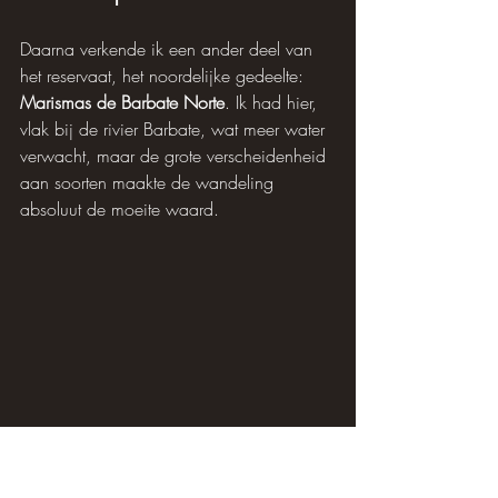
Daarna verkende ik een ander deel van 
het reservaat, het noordelijke gedeelte: 
Marismas de Barbate Norte
. Ik had hier, 
vlak bij de rivier Barbate, wat meer water 
verwacht, maar de grote verscheidenheid 
aan soorten maakte de wandeling 
absoluut de moeite waard.
Op deze plek was er het meeste water