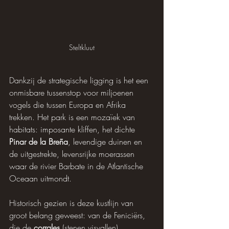
Steltkluut
Dankzij de strategische ligging is het een 
onmisbare tussenstop voor miljoenen 
vogels die tussen Europa en Afrika 
trekken. Het park is een mozaïek van 
habitats: imposante kliffen, het dichte 
Pinar de la Breña
, levendige duinen en 
de uitgestrekte, levensrijke moerassen 
waar de rivier Barbate in de Atlantische 
Oceaan uitmondt. 
Historisch gezien is deze kustlijn van 
groot belang geweest: van de Feniciërs, 
die de 
corrales
 (stenen visvallen) 