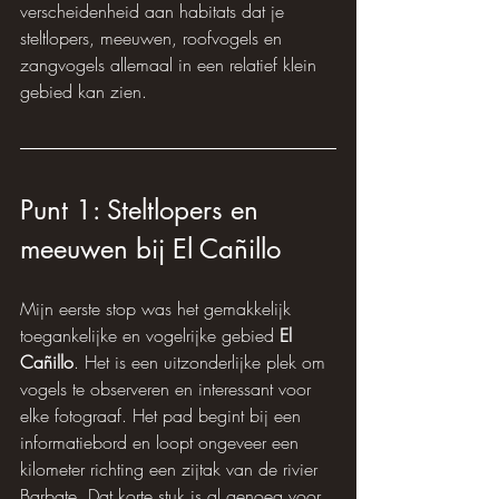
verscheidenheid aan habitats dat je 
steltlopers, meeuwen, roofvogels en 
zangvogels allemaal in een relatief klein 
gebied kan zien.
Punt 1: Steltlopers en 
meeuwen bij El Cañillo
Mijn eerste stop was het gemakkelijk 
toegankelijke en vogelrijke gebied 
El 
Cañillo
. Het is een uitzonderlijke plek om 
vogels te observeren en interessant voor 
elke fotograaf. Het pad begint bij een 
informatiebord en loopt ongeveer een 
kilometer richting een zijtak van de rivier 
Barbate. Dat korte stuk is al genoeg voor 