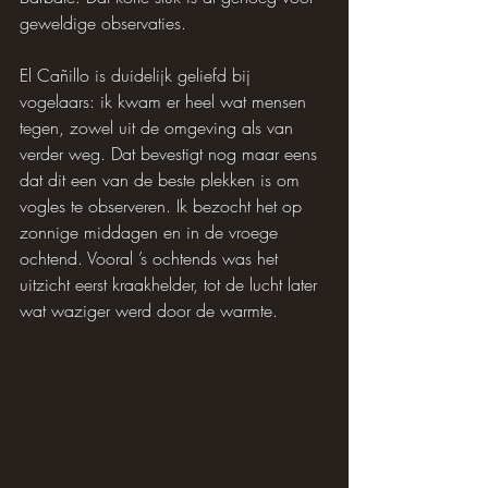
geweldige observaties.
El Cañillo is duidelijk geliefd bij 
vogelaars: ik kwam er heel wat mensen 
tegen, zowel uit de omgeving als van 
verder weg. Dat bevestigt nog maar eens 
dat dit een van de beste plekken is om 
vogles te observeren. Ik bezocht het op 
zonnige middagen en in de vroege 
ochtend. Vooral ’s ochtends was het 
uitzicht eerst kraakhelder, tot de lucht later 
wat waziger werd door de warmte.