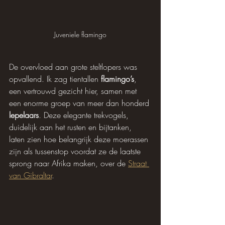
Juveniele flamingo
De overvloed aan grote steltlopers was 
opvallend. Ik zag tientallen 
flamingo’s
, 
een vertrouwd gezicht hier, samen met 
een enorme groep van meer dan honderd 
lepelaars
. Deze elegante trekvogels, 
duidelijk aan het rusten en bijtanken, 
laten zien hoe belangrijk deze moerassen 
zijn als tussenstop voordat ze de laatste 
sprong naar Afrika maken, over de 
Straat 
van Gibraltar
.