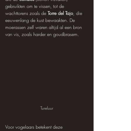
gebruikten om te vissen, tot de 
wachttorens zoals de 
Torre del Tajo
, die 
eeuwenlang de kust bewaakten. De 
moerassen zelf waren altijd al een bron 
van vis, zoals harder en goudbrasem.
Tureluur
Voor vogelaars betekent deze 