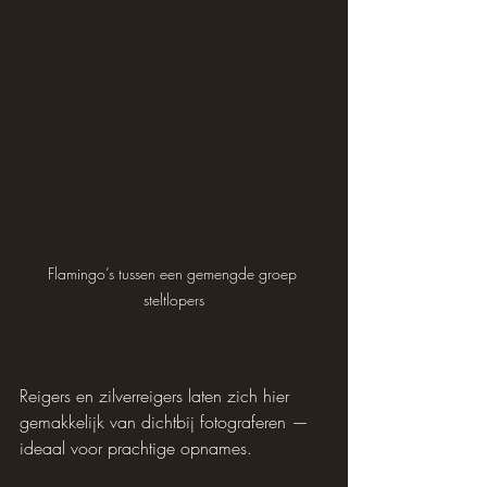
Flamingo’s tussen een gemengde groep 
steltlopers
Reigers en zilverreigers laten zich hier 
gemakkelijk van dichtbij fotograferen — 
ideaal voor prachtige opnames.