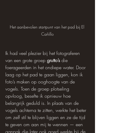
Het aanbevolen startpunt van het pad bij El 
Cañillo
Ik had veel plezier bij het fotograferen 
van een grote groep 
grutto’s
 die 
foerageerden in het ondiepe water. Door 
laag op het pad te gaan liggen, kon ik 
foto’s maken op ooghoogte van de 
vogels. Toen de groep plotseling 
opvloog, besefte ik opnieuw hoe 
belangrijk geduld is. In plaats van de 
vogels achterna te zitten, werkte het beter 
om zelf stil te blijven liggen en ze de tijd 
te geven om aan mij te wennen — een 
aanpak die later ook goed werkte bij de 