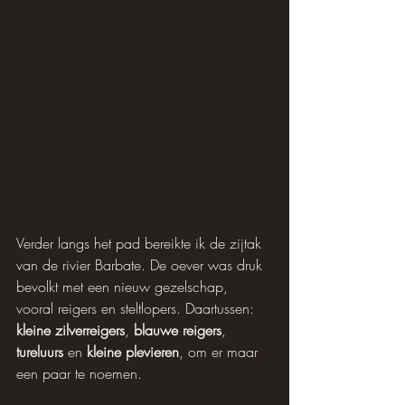
Verder langs het pad bereikte ik de zijtak 
van de rivier Barbate. De oever was druk 
bevolkt met een nieuw gezelschap, 
vooral reigers en steltlopers. Daartussen: 
kleine zilverreigers
, 
blauwe reigers
, 
tureluurs
 en 
kleine plevieren
, om er maar 
een paar te noemen.