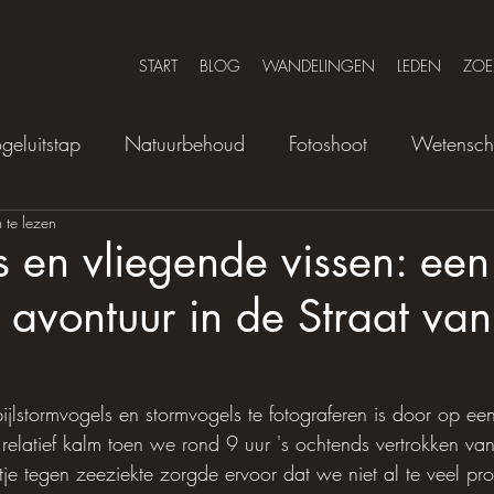
START
BLOG
WANDELINGEN
LEDEN
ZOE
geluitstap
Natuurbehoud
Fotoshoot
Wetensc
 te lezen
 en vliegende vissen: een
 avontuur in de Straat van
jlstormvogels en stormvogels te fotograferen is door op een
elatief kalm toen we rond 9 uur 's ochtends vertrokken van
letje tegen zeeziekte zorgde ervoor dat we niet al te veel 