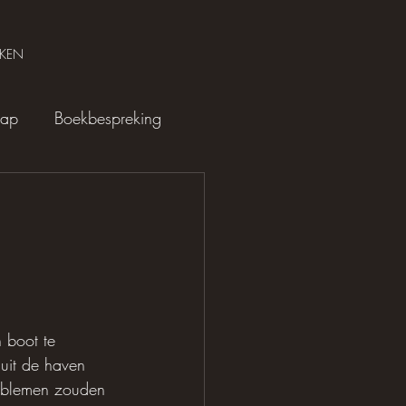
KEN
hap
Boekbespreking
 boot te 
uit de haven 
problemen zouden 