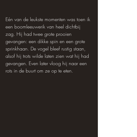
Eén van de leukste momenten was toen ik 
een boomleeuwerik van heel dichtbij 
zag. Hij had twee grote prooien 
gevangen: een dikke spin en een grote 
sprinkhaan. De vogel bleef rustig staan, 
alsof hij trots wilde laten zien wat hij had 
gevangen. Even later vloog hij naar een 
rots in de buurt om ze op te eten.