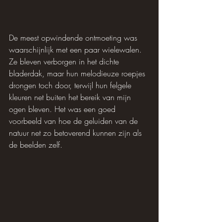
De meest opwindende ontmoeting was 
waarschijnlijk met een paar wielewalen. 
Ze bleven verborgen in het dichte 
bladerdak, maar hun melodieuze roepjes 
drongen toch door, terwijl hun felgele 
kleuren net buiten het bereik van mijn 
ogen bleven. Het was een goed 
voorbeeld van hoe de geluiden van de 
natuur net zo betoverend kunnen zijn als 
de beelden zelf.