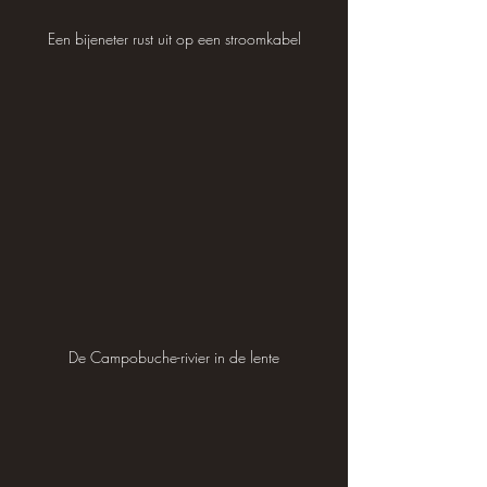
Een bijeneter rust uit op een stroomkabel
De Campobuche-rivier in de lente