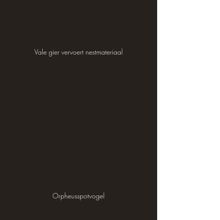
Vale gier vervoert nestmateriaal
Orpheusspotvogel