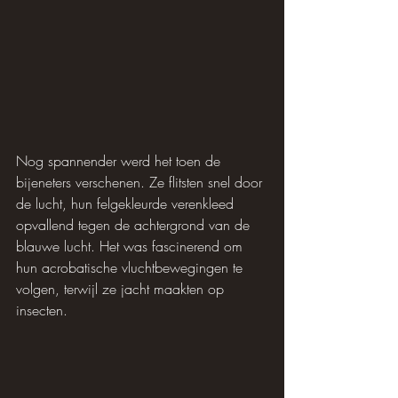
Nog spannender werd het toen de 
bijeneters verschenen. Ze flitsten snel door 
de lucht, hun felgekleurde verenkleed 
opvallend tegen de achtergrond van de 
blauwe lucht. Het was fascinerend om 
hun acrobatische vluchtbewegingen te 
volgen, terwijl ze jacht maakten op 
insecten.