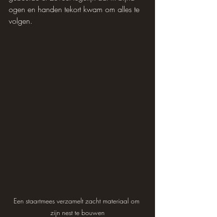
ogen en handen tekort kwam om alles te 
volgen.
Een staartmees verzamelt zacht materiaal om 
zijn nest te bouwen