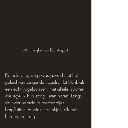
Mannelijke roodborsttapuit
De hele omgeving was gevuld met het 
geluid van zingende vogels. Het klonk als 
een echt vogelconcert, met allerlei soorten 
die tegelijk hun zang lieten horen. Langs 
de rivier hoorde je roodborstjes, 
bergfluiters en winterkoninkjes, elk met 
hun eigen zang.