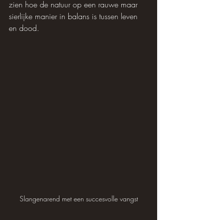
zien hoe de natuur op een rauwe maar 
sierlijke manier in balans is tussen leven 
en dood.
Slangenarend met een succesvolle vangst