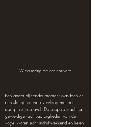
Winterkoning met een oorworm
Een ander bijzonder moment was toen er 
een slangenarend overvloog met een 
slang in zijn snavel. De soepele kracht en 
geweldige jachtvaardigheden van de 
vogel waren echt indrukwekkend en lieten 