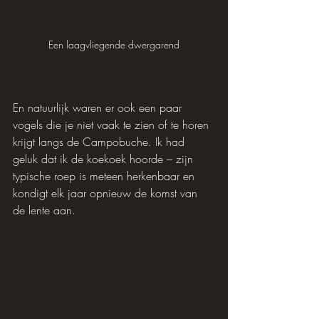
Een laagvliegende dwergarend
En natuurlijk waren er ook een paar 
vogels die je niet vaak te zien of te horen 
krijgt langs de Campobuche. Ik had 
geluk dat ik de koekoek hoorde – zijn 
typische roep is meteen herkenbaar en 
kondigt elk jaar opnieuw de komst van 
de lente aan. 