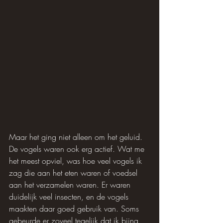
Maar het ging niet alleen om het geluid. 
De vogels waren ook erg actief. Wat me 
het meest opviel, was hoe veel vogels ik 
zag die aan het eten waren of voedsel 
aan het verzamelen waren. Er waren 
duidelijk veel insecten, en de vogels 
maakten daar goed gebruik van. Soms 
gebeurde er zoveel tegelijk dat ik bijna 