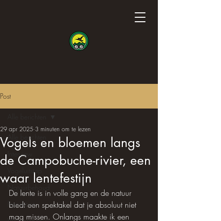
Post
Alle berichten
29 apr 2025
3 minuten om te lezen
Alle berichten
Vogels en bloemen langs
Interview
de Campobuche-rivier, een
Vogeluitstap
waar lentefestijn
Natuurbehoud
De lente is in volle gang en de natuur 
Fotoshoot
biedt een spektakel dat je absoluut niet 
mag missen. Onlangs maakte ik een 
Wetenschap