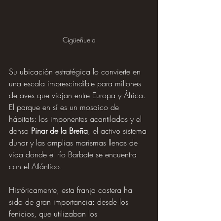
Cigüeñuela
Su ubicación estratégica lo convierte en 
una escala imprescindible para millones 
de aves que viajan entre Europa y África. 
El parque en sí es un mosaico de 
hábitats: los imponentes acantilados y el 
denso 
Pinar de la Breña
, el activo sistema 
dunar y las amplias marismas llenas de 
vida donde el río Barbate se encuentra 
con el Atlántico. 
Históricamente, esta franja costera ha 
sido de gran importancia: desde los 
fenicios, que utilizaban los 