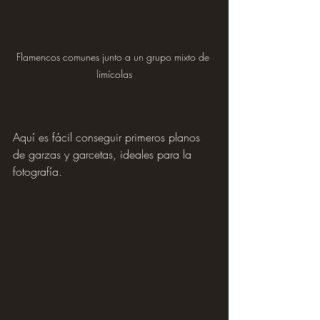
Flamencos comunes junto a un grupo mixto de 
limícolas
Aquí es fácil conseguir primeros planos 
de garzas y garcetas, ideales para la 
fotografía.