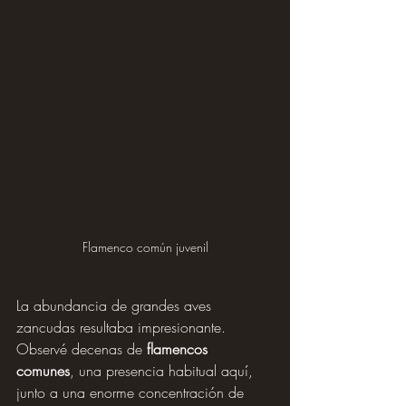
Flamenco común juvenil
La abundancia de grandes aves 
zancudas resultaba impresionante. 
Observé decenas de 
flamencos 
comunes
, una presencia habitual aquí, 
junto a una enorme concentración de 