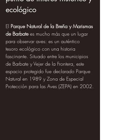
ecológico
El 
Parque Natural de la Breña y Marismas 
de Barbate
 es mucho más que un lugar 
para observar aves: es un auténtico 
tesoro ecológico con una historia 
fascinante. Situado entre los municipios 
de Barbate y Vejer de la Frontera, este 
espacio protegido fue declarado Parque 
Natural en 1989 y Zona de Especial 
Protección para las Aves (ZEPA) en 2002.