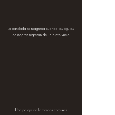
La bandada se reagrupa cuando las agujas 
colinegras regresan de un breve vuelo
Una pareja de flamencos comunes