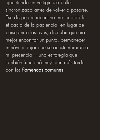
ejecutando un vertiginoso ballet 
sincronizado antes de volver a posarse. 
Ese despegue repentino me recordó la 
eficacia de la paciencia: en lugar de 
perseguir a las aves, descubrí que era 
mejor encontrar un punto, permanecer 
inmóvil y dejar que se acostumbraran a 
mi presencia —una estrategia que 
también funcionó muy bien más tarde 
con los 
flamencos comunes
.