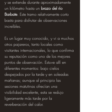
y se extiende durante aproximadamente 
un kilómetro hasta un 
brazo del río 
Barbate
. Este tramo relativamente corto 
basta para disfrutar de observaciones 
increíbles.
Es un lugar muy conocido, y vi a muchos 
otros pajareros, tanto locales como 
visitantes internacionales, lo que confirma 
su reputación como uno de los mejores 
puntos de observación. Estuve allí en 
diferentes momentos: bajo cielos 
despejados por la tarde y en soleadas 
mañanas; aunque al principio las 
sesiones matutinas ofrecían una 
visibilidad excelente, esta se redujo 
ligeramente más tarde por la 
reverberación del calor.