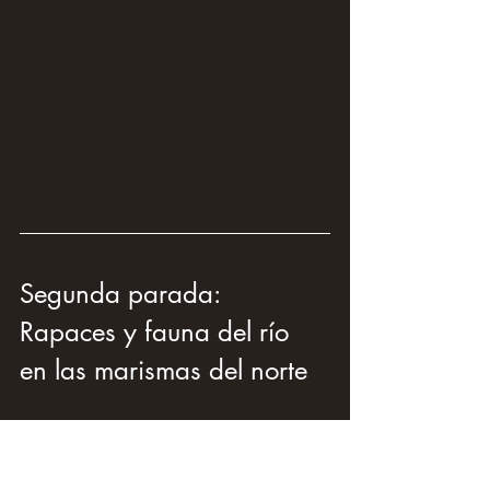
Segunda parada: 
Rapaces y fauna del río 
en las marismas del norte
A continuación me dirigí a otra zona, 
explorando el sector norte de la reserva: 
Marismas de Barbate Norte
. Aunque 