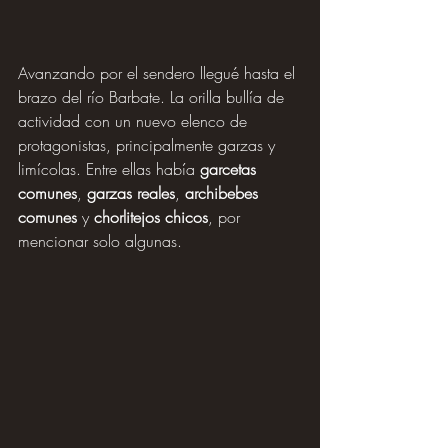
Avanzando por el sendero llegué hasta el 
brazo del río Barbate. La orilla bullía de 
actividad con un nuevo elenco de 
protagonistas, principalmente garzas y 
limícolas. Entre ellas había 
garcetas 
comunes
, 
garzas reales
, 
archibebes 
comunes
 y 
chorlitejos chicos
, por 
mencionar solo algunas.