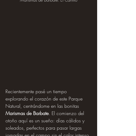
Recientemente pasé un tiempo 
explorando el corazón de este Parque 
Natural, centrándome en las bonitas 
Marismas de Barbate
. El comienzo del 
otoño aquí es un sueño: días cálidos y 
soleados, perfectos para pasar largas 
jornadas en el campo sin el calor intenso 