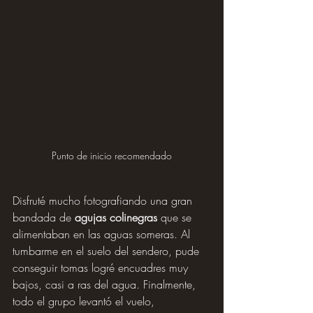
Punto de inicio recomendado
Disfruté mucho fotografiando una gran 
bandada de 
agujas colinegras
 que se 
alimentaban en las aguas someras. Al 
tumbarme en el suelo del sendero, pude 
conseguir tomas logré encuadres muy 
bajos, casi a ras del agua. Finalmente, 
todo el grupo levantó el vuelo, 