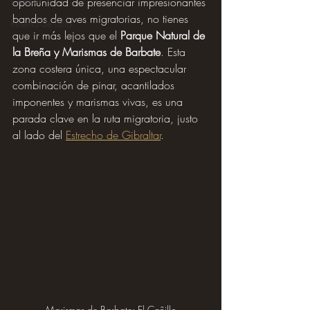
oportunidad de presenciar impresionantes 
bandos de aves migratorias, no tienes 
Reseña de libro
que ir más lejos que el 
Parque Natural de 
la Breña y Marismas de Barbate
. Esta 
zona costera única, una espectacular 
combinación de pinar, acantilados 
imponentes y marismas vivas, es una 
parada clave en la ruta migratoria, justo 
al lado del 
Estrecho de Gibraltar
.
Marismas de Barbate: El Cañillo