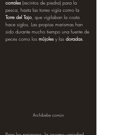
corrales
 (recintos de piedra) para la 
pesca, hasta las torres vigía como la 
Torre del Tajo
, que vigilaban la costa 
hace siglos. Las propias marismas han 
sido durante mucho tiempo una fuente de 
peces como los 
mújoles
 y las 
doradas
.
Archibebe común
Para los pajareros, la enorme variedad 