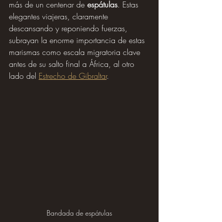
más de un centenar de 
espátulas
. Estas 
elegantes viajeras, claramente 
descansando y reponiendo fuerzas, 
subrayan la enorme importancia de estas 
marismas como escala migratoria clave 
antes de su salto final a África, al otro 
lado del 
Estrecho de Gibraltar
.
Bandada de espátulas