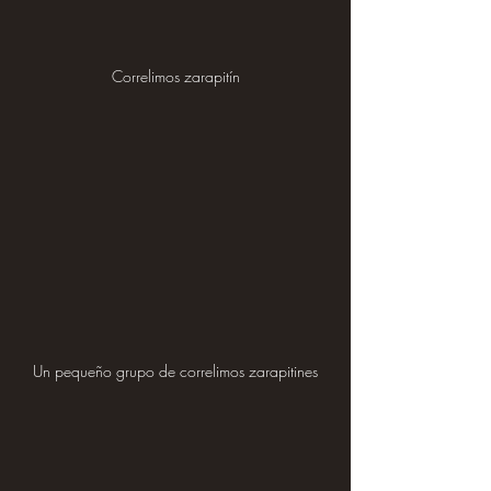
Correlimos zarapitín
Un pequeño grupo de correlimos zarapitines