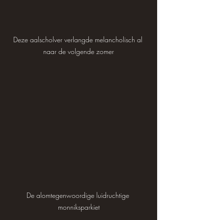
Deze aalscholver verlangde melancholisch al 
naar de volgende zomer
De alomtegenwoordige luidruchtige 
monniksparkiet