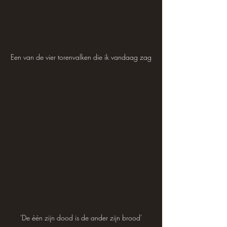
Een van de vier torenvalken die ik vandaag zag
'De één zijn dood is de ander zijn brood'