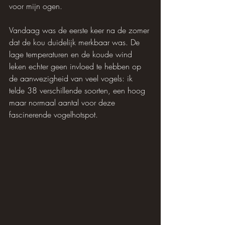
voor mijn ogen.
Vandaag was de eerste keer na de zomer 
dat de kou duidelijk merkbaar was. De 
lage temperaturen en de koude wind 
leken echter geen invloed te hebben op 
de aanwezigheid van veel vogels: ik 
telde 38 verschillende soorten, een hoog 
maar normaal aantal voor deze 
fascinerende vogelhotspot.