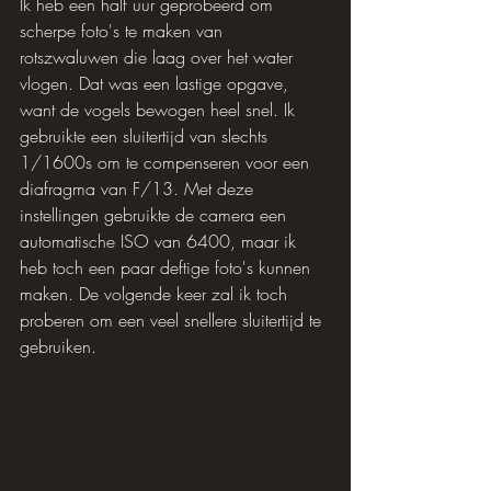
Ik heb een half uur geprobeerd om 
scherpe foto's te maken van 
rotszwaluwen die laag over het water 
vlogen. Dat was een lastige opgave, 
want de vogels bewogen heel snel. Ik 
gebruikte een sluitertijd van slechts 
1/1600s om te compenseren voor een 
diafragma van F/13. Met deze 
instellingen gebruikte de camera een 
automatische ISO van 6400, maar ik 
heb toch een paar deftige foto's kunnen 
maken. De volgende keer zal ik toch 
proberen om een ​​veel snellere sluitertijd te 
gebruiken.