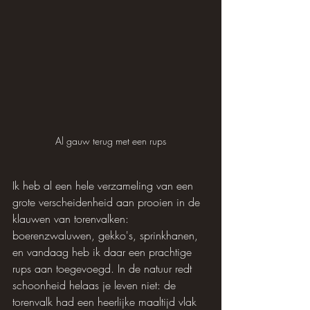
Al gauw terug met een rups
Ik heb al een hele verzameling van een 
grote verscheidenheid aan prooien in de 
klauwen van torenvalken: 
boerenzwaluwen, gekko's, sprinkhanen, 
en vandaag heb ik daar een prachtige 
rups aan toegevoegd. In de natuur redt 
schoonheid helaas je leven niet: de 
torenvalk had een heerlijke maaltijd vlak 