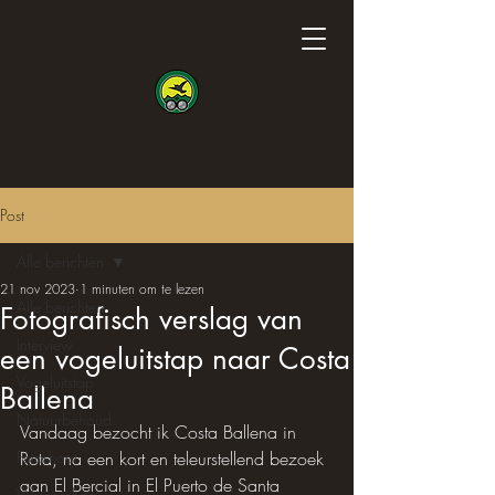
Post
Alle berichten
21 nov 2023
1 minuten om te lezen
Alle berichten
Fotografisch verslag van
Interview
een vogeluitstap naar Costa
Vogeluitstap
Ballena
Natuurbehoud
Vandaag bezocht ik Costa Ballena in 
Fotoshoot
Rota, na een kort en teleurstellend bezoek 
aan El Bercial in El Puerto de Santa 
Wetenschap