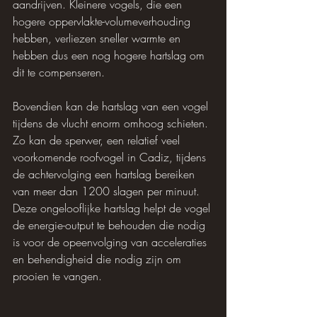
aandrijven. Kleinere vogels, die een 
hogere oppervlakte-volumeverhouding 
hebben, verliezen sneller warmte en 
hebben dus een nog hogere hartslag om 
dit te compenseren.
Bovendien kan de hartslag van een vogel 
tijdens de vlucht enorm omhoog schieten. 
Zo kan de sperwer, een relatief veel 
voorkomende roofvogel in Cadiz, tijdens 
de achtervolging een hartslag bereiken 
van meer dan 1200 slagen per minuut. 
Deze ongelooflijke hartslag helpt de vogel 
de energie-output te behouden die nodig 
is voor de opeenvolging van acceleraties 
en behendigheid die nodig zijn om 
prooien te vangen.