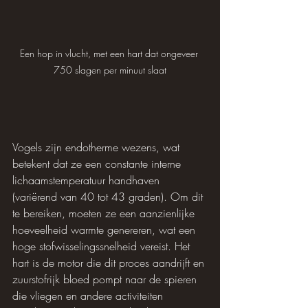
Een hop in vlucht, met een hart dat ongeveer 
750 slagen per minuut slaat
Vogels zijn endotherme wezens, wat 
betekent dat ze een constante interne 
lichaamstemperatuur handhaven 
(variërend van 40 tot 43 graden). Om dit 
te bereiken, moeten ze een aanzienlijke 
hoeveelheid warmte genereren, wat een 
hoge stofwisselingssnelheid vereist. Het 
hart is de motor die dit proces aandrijft en 
zuurstofrijk bloed pompt naar de spieren 
die vliegen en andere activiteiten 