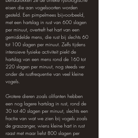
eisen die aan vogelsoorten worden 
gesteld. Een pimpelmees bijvoorbeeld, 
met een hartslag in rust van 600 slagen 
per minuut, overtreft het hart van een 
gemiddelde mens, die rust bij slechts 60 
tot 100 slagen per minuut. Zelfs tijdens 
intensieve fysieke activiteit piekt de 
hartslag van een mens rond de 160 tot 
220 slagen per minuut, nog steeds ver 
onder de rustfrequentie van veel kleine 
vogels.
Grotere dieren zoals olifanten hebben 
een nog lagere hartslag in rust, rond de 
30 tot 40 slagen per minuut, slechts een 
fractie van wat we zien bij vogels zoals 
de graszanger, wiens kleine hart in rust 
raast met maar liefst 800 slagen per 