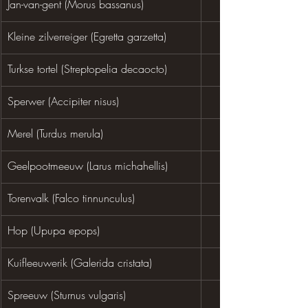
Jan-van-gent (Morus bassanus)
Kleine zilverreiger (Egretta garzetta)
Turkse tortel (Streptopelia decaocto)
Sperwer (Accipiter nisus)
Merel (Turdus merula)
Geelpootmeeuw (Larus michahellis)
Torenvalk (Falco tinnunculus)
Hop (Upupa epops)
Kuifleeuwerik (Galerida cristata)
Spreeuw (Sturnus vulgaris)