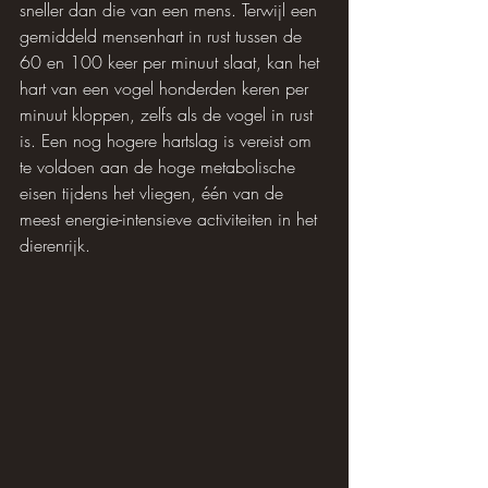
sneller dan die van een mens. Terwijl een 
gemiddeld mensenhart in rust tussen de 
60 en 100 keer per minuut slaat, kan het 
hart van een vogel honderden keren per 
minuut kloppen, zelfs als de vogel in rust 
is. Een nog hogere hartslag is vereist om 
te voldoen aan de hoge metabolische 
eisen tijdens het vliegen, één van de 
meest energie-intensieve activiteiten in het 
dierenrijk.