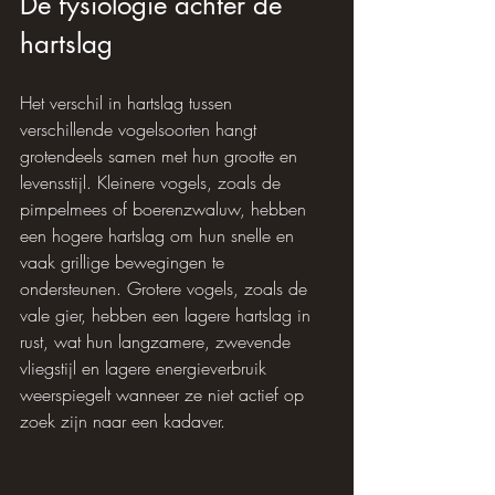
De fysiologie achter de 
hartslag
Het verschil in hartslag tussen 
verschillende vogelsoorten hangt 
grotendeels samen met hun grootte en 
levensstijl. Kleinere vogels, zoals de 
pimpelmees of boerenzwaluw, hebben 
een hogere hartslag om hun snelle en 
vaak grillige bewegingen te 
ondersteunen. Grotere vogels, zoals de 
vale gier, hebben een lagere hartslag in 
rust, wat hun langzamere, zwevende 
vliegstijl en lagere energieverbruik 
weerspiegelt wanneer ze niet actief op 
zoek zijn naar een kadaver.