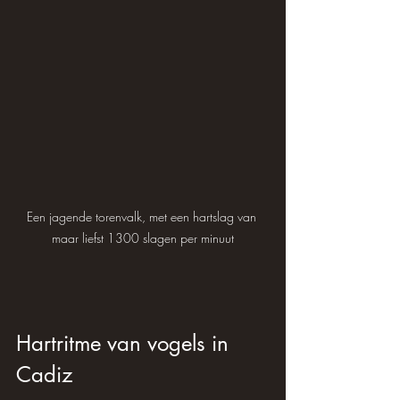
Een jagende torenvalk, met een hartslag van 
maar liefst 1300 slagen per minuut
Hartritme van vogels in 
Cadiz