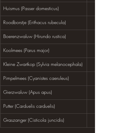
Huismus (Passer domesticus)
Roodborstje (Erithacus rubecula)
Boerenzwaluw (Hirundo rustica)
Koolmees (Parus major)
Kleine Zwartkop (Sylvia melanocephala)
Pimpelmees (Cyanistes caeruleus)
Gierzwaluw (Apus apus)
Putter (Carduelis carduelis)
Graszanger (Cisticola juncidis)