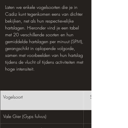
Laten we enkele vogelsoorten die je in 
Cadiz kunt tegenkomen eens van dichter 
bekijken, net als hun respectievelijke 
hartslagen. Hieronder vind je een tabel 
met 20 verschillende soorten en hun 
gemiddelde hartslagen per minuut (SPM), 
gerangschikt in oplopende volgorde, 
samen met voorbeelden van hun hartslag 
tijdens de vlucht of tijdens activiteiten met 
hoge intensiteit.
Vogelsoort
SPM in rust
Vale Gier (Gyps fulvus)