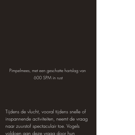
Pimpelmees, met een geschatte hartslag van 
600 SPM in rust
Tijdens de vlucht, vooral tijdens snelle of 
inspannende activiteiten, neemt de vraag 
naar zuurstof spectaculair toe. Vogels 
voldoen aan deze vraag door hun 