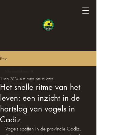
Post
Alle berichten
1 sep 2024
4 minuten om te lezen
Alle berichten
Het snelle ritme van het
Interview
leven: een inzicht in de
Vogeluitstap
hartslag van vogels in
Natuurbehoud
Cadiz
Fotoshoot
Vogels spotten in de provincie Cadiz, 
Wetenschap