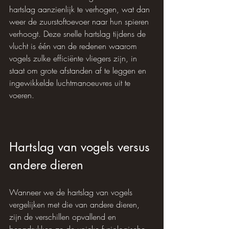
hartslag aanzienlijk te verhogen, wat dan 
weer de zuurstoftoevoer naar hun spieren 
verhoogt. Deze snelle hartslag tijdens de 
vlucht is één van de redenen waarom 
vogels zulke efficiënte vliegers zijn, in 
staat om grote afstanden af ​​te leggen en 
ingewikkelde luchtmanoeuvres uit te 
voeren.
Hartslag van vogels versus 
andere dieren
Wanneer we de hartslag van vogels 
vergelijken met die van andere dieren, 
zijn de verschillen opvallend en 
benadrukken ze de unieke fysiologische 