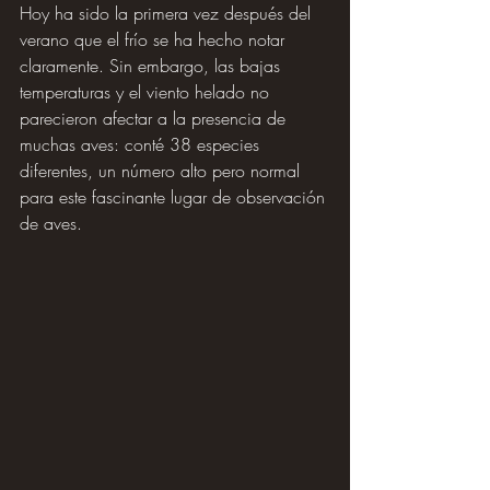
Hoy ha sido la primera vez después del 
verano que el frío se ha hecho notar 
claramente. Sin embargo, las bajas 
temperaturas y el viento helado no 
parecieron afectar a la presencia de 
muchas aves: conté 38 especies 
diferentes, un número alto pero normal 
para este fascinante lugar de observación 
de aves.