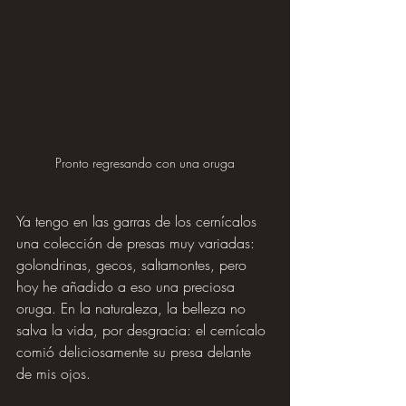
Pronto regresando con una oruga
Ya tengo en las garras de los cernícalos 
una colección de presas muy variadas: 
golondrinas, gecos, saltamontes, pero 
hoy he añadido a eso una preciosa 
oruga. En la naturaleza, la belleza no 
salva la vida, por desgracia: el cernícalo 
comió deliciosamente su presa delante 
de mis ojos.