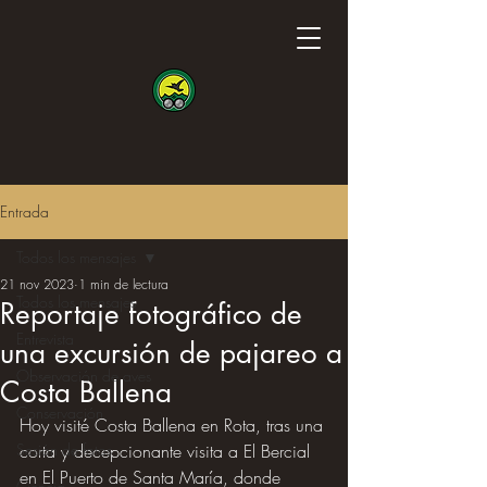
Entrada
Todos los mensajes
21 nov 2023
1 min de lectura
Todos los mensajes
Reportaje fotográfico de
Entrevista
una excursión de pajareo a
Observación de aves
Costa Ballena
Conservación
Hoy visité Costa Ballena en Rota, tras una 
Sesión de fotos
corta y decepcionante visita a El Bercial 
en El Puerto de Santa María, donde 
Ciencia