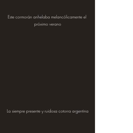
Este cormorán anhelaba melancólicamente el 
próximo verano
La siempre presente y ruidosa cotorra argentina