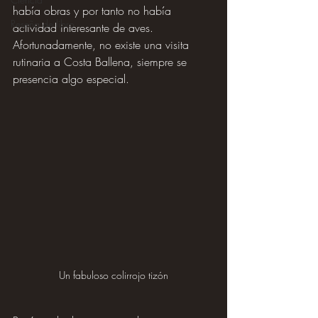
había obras y por tanto no había 
Reseña de libro
actividad interesante de aves. 
Afortunadamente, no existe una visita 
rutinaria a Costa Ballena, siempre se 
presencia algo especial.
Un fabuloso colirrojo tizón