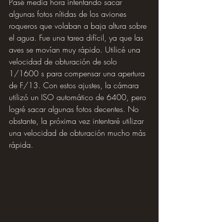
Pasé media hora intentando sacar 
algunas fotos nítidas de los aviones 
roqueros que volaban a baja altura sobre 
el agua. Fue una tarea difícil, ya que las 
aves se movían muy rápido. Utilicé una 
velocidad de obturación de solo 
1/1600 s para compensar una apertura 
de F/13. Con estos ajustes, la cámara 
utilizó un ISO automático de 6400, pero 
logré sacar algunas fotos decentes. No 
obstante, la próxima vez intentaré utilizar 
una velocidad de obturación mucho más 
rápida.