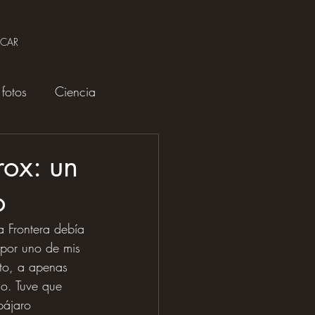
SCAR
fotos
Ciencia
rox: un
o
a Frontera debía 
s por uno de mis 
sto, a apenas 
lo. Tuve que 
pájaro 