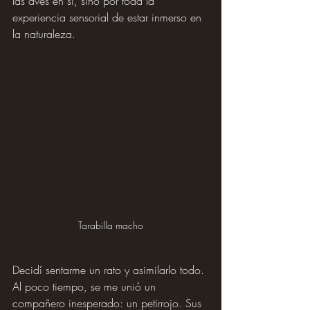
las aves en sí, sino por toda la 
experiencia sensorial de estar inmerso en 
la naturaleza.
Tarabilla macho
Decidí sentarme un rato y asimilarlo todo. 
Al poco tiempo, se me unió un 
compañero inesperado: un petirrojo. Sus 