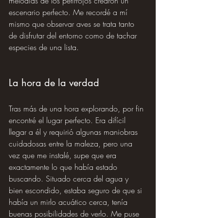
melodías de los petirrojos crearon un 
escenario perfecto. Me recordé a mí 
mismo que observar aves se trata tanto 
de disfrutar del entorno como de tachar 
especies de una lista.
La hora de la verdad
Tras más de una hora explorando, por fin 
encontré el lugar perfecto. Era difícil 
llegar a él y requirió algunas maniobras 
cuidadosas entre la maleza, pero una 
vez que me instalé, supe que era 
exactamente lo que había estado 
buscando. Situado cerca del agua y 
bien escondido, estaba seguro de que si 
había un mirlo acuático cerca, tenía 
buenas posibilidades de verlo. Me puse 