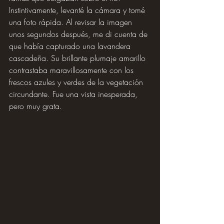
Instintivamente, levanté la cámara y tomé 
una foto rápida. Al revisar la imagen 
unos segundos después, me di cuenta de 
que había capturado una lavandera 
cascadeña. Su brillante plumaje amarillo 
contrastaba maravillosamente con los 
frescos azules y verdes de la vegetación 
circundante. Fue una vista inesperada, 
pero muy grata.