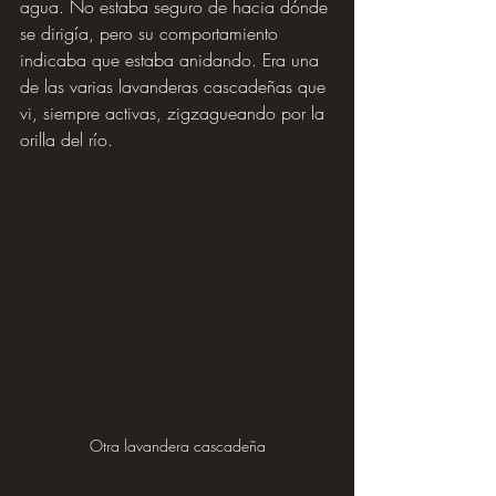
agua. No estaba seguro de hacia dónde 
se dirigía, pero su comportamiento 
indicaba que estaba anidando. Era una 
de las varias lavanderas cascadeñas que 
vi, siempre activas, zigzagueando por la 
orilla del río.
Otra lavandera cascadeña