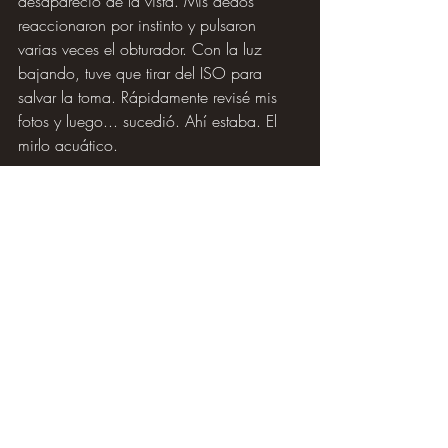
desapareció de la vista. Mis dedos 
reaccionaron por instinto y pulsaron 
varias veces el obturador. Con la luz 
bajando, tuve que tirar del ISO para 
salvar la toma. Rápidamente revisé mis 
fotos y luego... sucedió. Ahí estaba. El 
mirlo acuático.