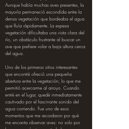
Aunque había muchas aves presentes, la 
mayoría permaneció escondida entre la 
densa vegetación que bordeaba el agua 
que fluía rápidamente. La espesa 
vegetación dificultaba una vista clara del 
río, un obstáculo frustrante al buscar un 
ave que prefiere volar a baja altura cerca 
del agua.
Uno de los primeros sitios interesantes 
que encontré ofreció una pequeña 
abertura entre la vegetación, lo que me 
permitió acercarme al arroyo. Cuando 
entré en el lugar, quedé inmediatamente 
cautivado por el fascinante sonido del 
agua corriendo. Fue uno de esos 
momentos que me recordaron por qué 
me encanta observar aves: no solo por 