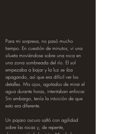
Para mi sorpresa, no pasó mucho 
tiempo. En cuestión de minutos, vi una 
silueta moviéndose sobre una roca en 
una zona sombreada del río. El sol 
empezaba a bajar y la luz se iba 
apagando, así que era difícil ver los 
detalles. Mis ojos, agotados de mirar el 
agua durante horas, intentaban enfocar. 
Sin embargo, tenía la intuición de que 
esto era diferente.
Un pajaro oscuro saltó con agilidad 
sobre las rocas y, de repente, 