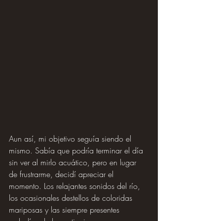
Aun así, mi objetivo seguía siendo el 
mismo. Sabía que podría terminar el día 
sin ver al mirlo acuático, pero en lugar 
de frustrarme, decidí apreciar el 
momento. Los relajantes sonidos del río, 
los ocasionales destellos de coloridas 
mariposas y las siempre presentes 