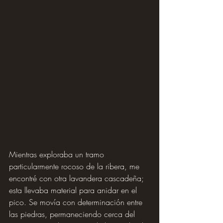
Mientras exploraba un tramo 
particularmente rocoso de la ribera, me 
encontré con otra lavandera cascadeña; 
esta llevaba material para anidar en el 
pico. Se movía con determinación entre 
las piedras, permaneciendo cerca del 