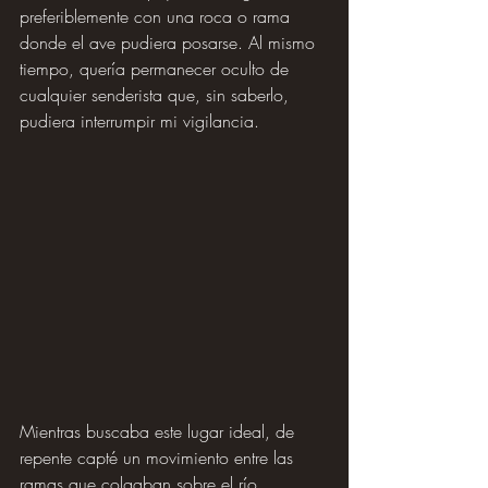
preferiblemente con una roca o rama 
donde el ave pudiera posarse. Al mismo 
tiempo, quería permanecer oculto de 
cualquier senderista que, sin saberlo, 
pudiera interrumpir mi vigilancia.
Mientras buscaba este lugar ideal, de 
repente capté un movimiento entre las 
ramas que colgaban sobre el río. 