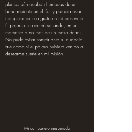
plumas aún estaban húmedas de un 
baño reciente en el río, y parecía estar 
completamente a gusto en mi presencia. 
El pajarito se acercó saltando, en un 
momento a no más de un metro de mí. 
No pude evitar sonreír ante su audacia. 
Fue como si el pájaro hubiera venido a 
desearme suerte en mi misión.
Mi compañero inesperado