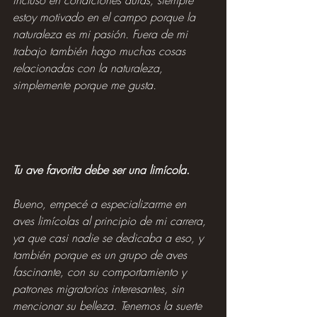
incluso en condiciones duras, siempre 
estoy motivado en el campo porque la 
naturaleza es mi pasión. Fuera de mi 
trabajo también hago muchas cosas 
relacionadas con la naturaleza, 
simplemente porque me gusta.
Tu ave favorita debe ser una limícola.
Bueno, empecé a especializarme en 
aves limícolas al principio de mi carrera, 
ya que casi nadie se dedicaba a eso, y 
también porque es un grupo de aves 
fascinante, con su comportamiento y 
patrones migratorios interesantes, sin 
mencionar su belleza. Tenemos la suerte 