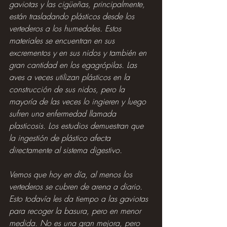
gaviotas y las cigüeñas, principalmente, 
están trasladando plásticos desde los 
vertederos a los humedales. Estos 
materiales se encuentran en sus 
excrementos y en sus nidos y también en 
gran cantidad en los egagrópilas. Las 
aves a veces utilizan plásticos en la 
construcción de sus nidos, pero la 
mayoría de las veces lo ingieren y luego 
sufren una enfermedad llamada 
plasticosis. Los estudios demuestran que 
la ingestión de plástico afecta 
directamente al sistema digestivo.
Vemos que hoy en día, al menos los 
vertederos se cubren de arena a diario. 
Esto todavía les da tiempo a las gaviotas 
para recoger la basura, pero en menor 
medida. No es una gran mejora, pero 