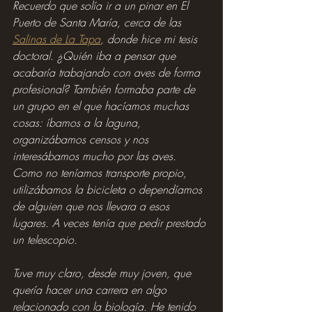
Recuerdo que solía ir a un pinar en El 
Puerto de Santa María, cerca de las 
Salinas de La Tapa
, donde hice mi tesis 
doctoral. ¿Quién iba a pensar que 
acabaría trabajando con aves de forma 
profesional? También formaba parte de 
un grupo en el que hacíamos muchas 
cosas: íbamos a la laguna, 
organizábamos censos y nos 
interesábamos mucho por las aves. 
Como no teníamos transporte propio, 
utilizábamos la bicicleta o dependíamos 
de alguien que nos llevara a esos 
lugares. A veces tenía que pedir prestado 
un telescopio.
Tuve muy claro, desde muy joven, que 
quería hacer una carrera en algo 
relacionado con la biología. He tenido 