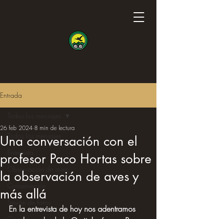
Entrada
Todos los mensajes
26 feb 2024
8 min de lectura
Todos los mensajes
Una conversación con el
Entrevista
profesor Paco Hortas sobre
Observación de aves
la observación de aves y
Conservación
más allá
Sesión de fotos
En la entrevista de hoy nos adentramos 
Ciencia