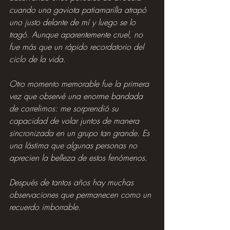
cuando una gaviota patiamarilla atrapó 
uno justo delante de mí y luego se lo 
tragó. Aunque aparentemente cruel, no 
fue más que un rápido recordatorio del 
ciclo de la vida.
Otro momento memorable fue la primera 
vez que observé una enorme bandada 
de correlimos: me sorprendió su 
capacidad de volar juntos de manera 
sincronizada en un grupo tan grande. Es 
una lástima que algunas personas no 
aprecien la belleza de estos fenómenos.
Después de tantos años hay muchas 
observaciones que permanecen como un 
recuerdo imborrable.