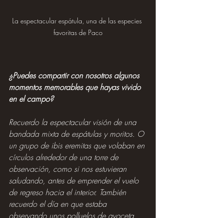
La espectacular espátula, una de las especies 
favoritas de Paco
¿Puedes compartir con nosotros algunos 
momentos memorables que hayas vivido 
en el campo?
Recuerdo la espectacular visión de una 
bandada mixta de espátulas y moritos. O 
un grupo de ibis eremitas que volaban en 
círculos alrededor de una torre de 
observación, como si nos estuvieran 
saludando, antes de emprender el vuelo 
de regreso hacia el interior. También 
recuerdo el día en que estaba 
observando unos polluelos de avoceta 