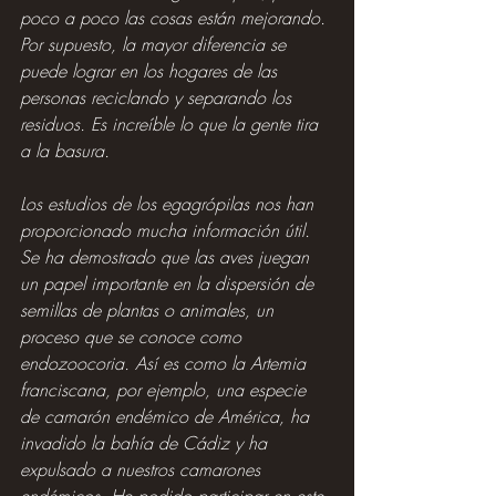
poco a poco las cosas están mejorando. 
Por supuesto, la mayor diferencia se 
puede lograr en los hogares de las 
personas reciclando y separando los 
residuos. Es increíble lo que la gente tira 
a la basura.
Los estudios de los egagrópilas nos han 
proporcionado mucha información útil. 
Se ha demostrado que las aves juegan 
un papel importante en la dispersión de 
semillas de plantas o animales, un 
proceso que se conoce como 
endozoocoria. Así es como la Artemia 
franciscana, por ejemplo, una especie 
de camarón endémico de América, ha 
invadido la bahía de Cádiz y ha 
expulsado a nuestros camarones 
endémicos. He podido participar en este 