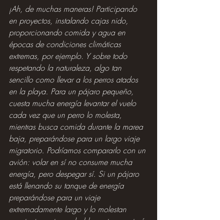
¡Ah, de muchas maneras! Participando 
en proyectos, instalando cajas nido, 
proporcionando comida y agua en 
épocas de condiciones climáticas 
extremas, por ejemplo. Y sobre todo 
respetando la naturaleza, algo tan 
sencillo como llevar a los perros atados 
en la playa. Para un pájaro pequeño, 
cuesta mucha energía levantar el vuelo 
cada vez que un perro lo molesta, 
mientras busca comida durante la marea 
baja, preparándose para un largo viaje 
migratorio. Podríamos compararlo con un 
avión: volar en sí no consume mucha 
energía, pero despegar sí. Si un pájaro 
está llenando su tanque de energía 
preparándose para un viaje 
extremadamente largo y lo molestan 