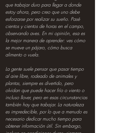
que trabajar duro para llegar a donde 
estoy ahora, pero creo que uno debe 
esforzarse por realizar su sueño. Pasé 
cientos y cientos de horas en el campo, 
observando aves. En mi opinión, esa es 
la mejor manera de aprender: ves cómo 
se mueve un pájaro, cómo busca 
alimento o vuela.
La gente suele pensar que pasar tiempo 
al aire libre, rodeado de animales y 
plantas, siempre es divertido, pero 
olvidan que puede hacer frío o viento o 
incluso llover, pero en esas circunstancias 
también hay que trabajar. La naturaleza 
es impredecible, por lo que a menudo es 
necesario dedicar mucho tiempo para 
obtener información útil. Sin embargo, 