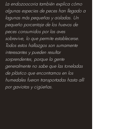
La endozoocoria también explica cómo 
algunas especies de peces han llegado a 
lagunas más pequeñas y aisladas. Un 
pequeño porcentaje de los huevos de 
peces consumidos por las aves 
sobrevive, lo que permite establecerse. 
Todos estos hallazgos son sumamente 
interesantes y pueden resultar 
sorprendentes, porque la gente 
generalmente no sabe que las toneladas 
de plástico que encontramos en los 
humedales fueron transportadas hasta allí 
por gaviotas y cigüeñas.