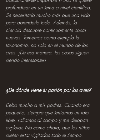
absolutamente imposible si uno se quiere 
profundizar en un tema a nivel científico. 
Se necesitaría mucho más que una vida 
para aprenderlo todo. Además, la 
ciencia descubre continuamente cosas 
nuevas. Tomemos como ejemplo la 
taxonomía, no solo en el mundo de las 
aves. ¡De esa manera, las cosas siguen 
siendo interesantes!
¿De dónde viene tu pasión por las aves?
Debo mucho a mis padres. Cuando era 
pequeño, siempre que teníamos un rato 
libre, salíamos al campo y me dejaban 
explorar. No como ahora, que los niños 
suelen estar vigilados todo el tiempo. 