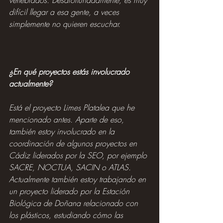
difícil llegar a esa gente, a veces 
simplemente no quieren escuchar.
¿En qué proyectos estás involucrado 
actualmente?
Está el proyecto Limes Platalea que he 
mencionado antes. Aparte de eso, 
también estoy involucrado en la 
coordinación de algunos proyectos en 
Cádiz liderados por la SEO, por ejemplo 
SACRE, NOCTUA, SACIN o ATLAS. 
Actualmente también estoy trabajando en 
un proyecto liderado por la Estación 
Biológica de Doñana relacionado con 
los plásticos, estudiando cómo las 