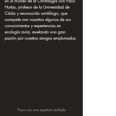
en el mundo de la Ornitología con Paco 
Hortas, profesor de la Universidad de 
Reseña de libro
Cádiz y reconocido ornitólogo, que 
comparte con nosotros algunos de sus 
conocimientos y experiencias en 
ecología aviar, revelando una gran 
pasión por nuestros amigos emplumados.
Paco con una espátula anillada