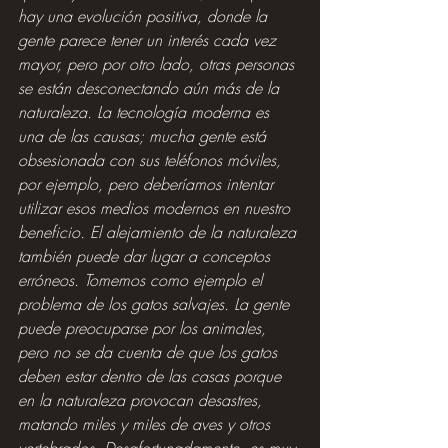
hay una evolución positiva, donde la 
gente parece tener un interés cada vez 
mayor, pero por otro lado, otras personas 
se están desconectando aún más de la 
naturaleza. La tecnología moderna es 
una de las causas; mucha gente está 
obsesionada con sus teléfonos móviles, 
por ejemplo, pero deberíamos intentar 
utilizar esos medios modernos en nuestro 
beneficio. El alejamiento de la naturaleza 
también puede dar lugar a conceptos 
erróneos. Tomemos como ejemplo el 
problema de los gatos salvajes. La gente 
puede preocuparse por los animales, 
pero no se da cuenta de que los gatos 
deben estar dentro de las casas porque 
en la naturaleza provocan desastres, 
matando miles y miles de aves y otros 
vertebrados. Desafortunadamente, es muy 