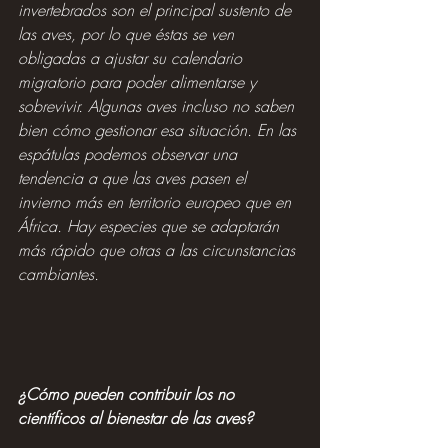
invertebrados son el principal sustento de 
las aves, por lo que éstas se ven 
obligadas a ajustar su calendario 
migratorio para poder alimentarse y 
sobrevivir. Algunas aves incluso no saben 
bien cómo gestionar esa situación. En las 
espátulas podemos observar una 
tendencia a que las aves pasen el 
invierno más en territorio europeo que en 
África. Hay especies que se adaptarán 
más rápido que otras a las circunstancias 
cambiantes.
¿Cómo pueden contribuir los no 
científicos al bienestar de las aves?